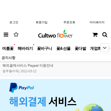
로그인
회원가입
주문조회
마이페이지
new
new
여름꽃
해바라기
꽃바구니
꽃&선물
꽃다발
개업화분/관
공지사항
해외결제서비스 Paypal 이용안내
컬투플라워
|
2012-03-12