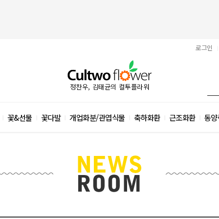
로그인
|
정찬우, 김태균의 컬투플라워
꽃&선물
꽃다발
개업화분/관엽식물
축하화환
근조화환
동양
|
|
|
|
|
|