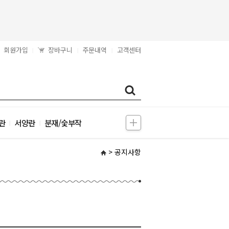
회원가입
장바구니
주문내역
고객센터
|
|
|
란
서양란
분재/숯부작
|
|
> 공지사항