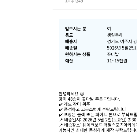
249
조회수 :
받으시는 분
여
용도
생일축하
배송지
경기도 여주시 강
배송일
5026년 5월2일
원하시는 상품
꽃다발
예산
11~15만원
안녕하세요 😊
장미 48송이 꽃다발 주문드립니다.
✔️ 레드 장미 위주
✔️ 풍성하고 고급스럽게 부탁드립니다
✔️ 포장은 블랙 또는 화이트 톤으로 부탁드
📍 배송일시: 2026년 5월 2일(토요일) 2:30
📍 배송장소: 웨이크보드 더쌤스포츠아카데
가능하면 최대한 풍성하게 제작 부탁드립니다