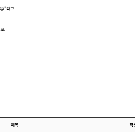
😊”라고
🙏
제목
작