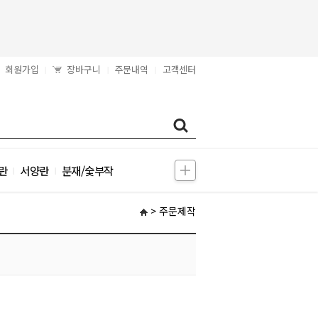
회원가입
장바구니
주문내역
고객센터
|
|
|
란
서양란
분재/숯부작
|
|
> 주문제작