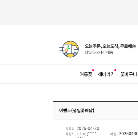
여름꽃
해바라기
꽃바구니
|
|
이벤트(생일꽃배달)
2026-04-30
등록일 :
sting****
20260430
작성자 :
파일 :