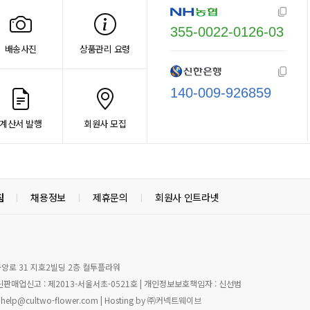
355-0022-0126-03
배송사진
상품관리 요령
140-009-926859
계산서 발행
회원사 모집
침
채용정보
제휴문의
회원사 인트라넷
|
|
|
중앙로 31 지호2빌딩 2층 컬투플라워
신판매업신고 : 제2013-서울서초-0521호 | 개인정보보호책임자 : 신선범
l : help@cultwo-flower.com | Hosting by ㈜커넥트웨이브