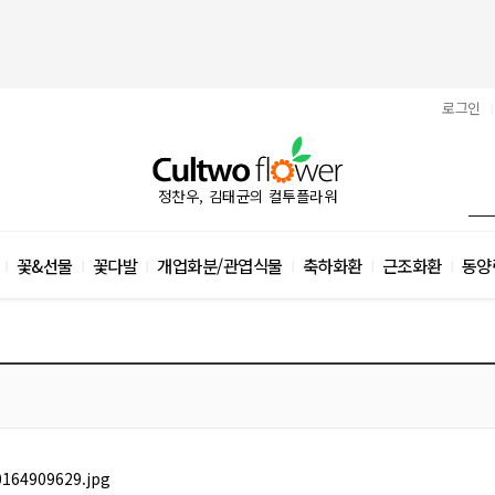
로그인
|
정찬우, 김태균의 컬투플라워
꽃&선물
꽃다발
개업화분/관엽식물
축하화환
근조화환
동양
|
|
|
|
|
|
164909629.jpg