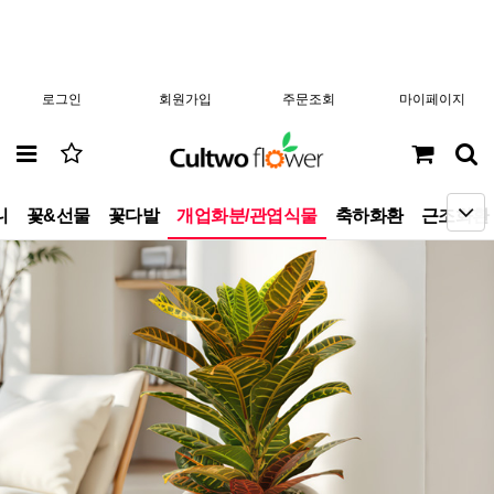
로그인
회원가입
주문조회
마이페이지
니
꽃&선물
꽃다발
개업화분/관엽식물
축하화환
근조화환