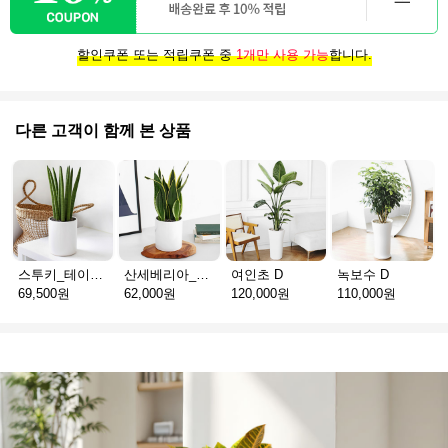
할인쿠폰 또는 적립쿠폰 중
1개만 사용 가능
합니다.
다른 고객이 함께 본 상품
스투키_테이블용 D
산세베리아_테이블용 H
여인초 D
녹보수 D
69,500원
62,000원
120,000원
110,000원