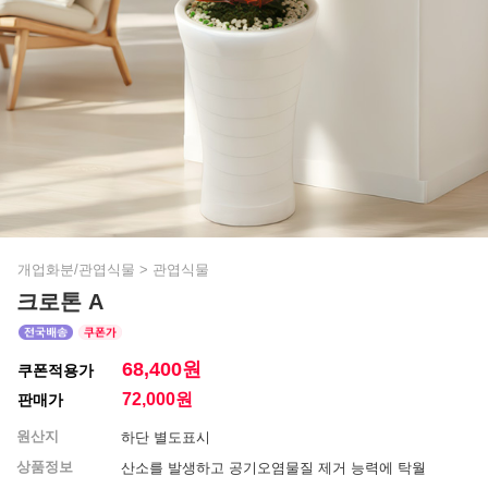
개업화분/관엽식물
>
관엽식물
크로톤 A
68,400원
쿠폰적용가
72,000
원
판매가
원산지
하단 별도표시
상품정보
산소를 발생하고 공기오염물질 제거 능력에 탁월