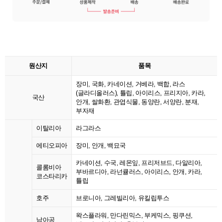
원산지
품목
장미, 국화, 카네이션, 거베라, 백합, 라스
(글라디올러스), 튤립, 아이리스, 프리지아, 카라,
국산
안개, 쌀화환, 관엽식물, 동양란, 서양란, 분재,
부자재
이탈리아
라그라스
에티오피아
장미, 안개, 백묘국
카네이션, 수국, 레몬잎, 프리저브드, 다알리아,
콜롬비아
부바르디아, 라넌큘러스, 아이리스, 안개, 카라,
코스타리카
튤립
호주
브로니아, 그레빌리아, 유킬립투스
왁스플라워, 만다린믹스, 부케믹스, 핑쿠션,
남아공