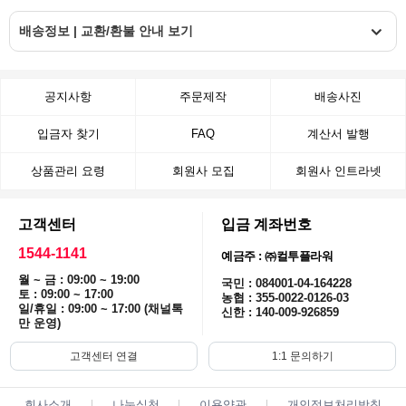
배송정보 | 교환/환불 안내 보기
공지사항
주문제작
배송사진
입금자 찾기
FAQ
계산서 발행
상품관리 요령
회원사 모집
회원사 인트라넷
고객센터
입금 계좌번호
1544-1141
예금주 : ㈜컬투플라워
월 ~ 금 : 09:00 ~ 19:00
국민 : 084001-04-164228
토 : 09:00 ~ 17:00
농협 : 355-0022-0126-03
일/휴일 : 09:00 ~ 17:00 (채널톡
신한 : 140-009-926859
만 운영)
고객센터 연결
1:1 문의하기
회사소개
나눔실천
이용약관
개인정보처리방침