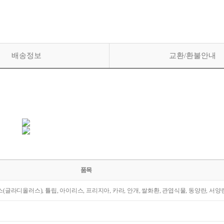
배송정보
교환/환불안내
품목
라스(글라디올러스), 튤립, 아이리스, 프리지아, 카라, 안개, 쌀화환, 관엽식물, 동양란, 서양