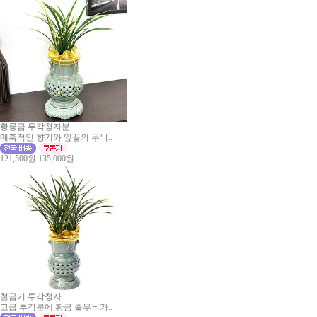
황룡금 투각청자분
매혹적인 향기와 잎끝의 무늬..
121,500원
135,000원
철금기 투각청자
고급 투각분에 황금 줄무늬가..