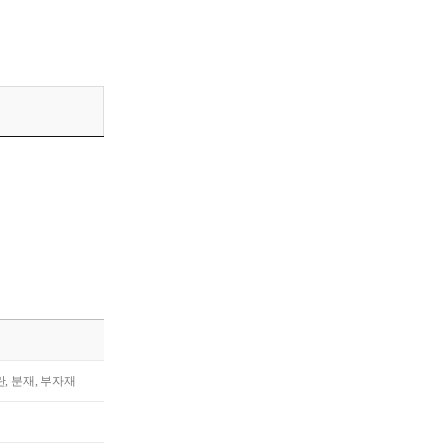
란, 분재, 부자재