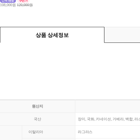
108,000원
120,000원
상품 상세정보
원산지
국산
장미, 국화, 카네이션, 거베라, 백합, 
이탈리아
라그라스