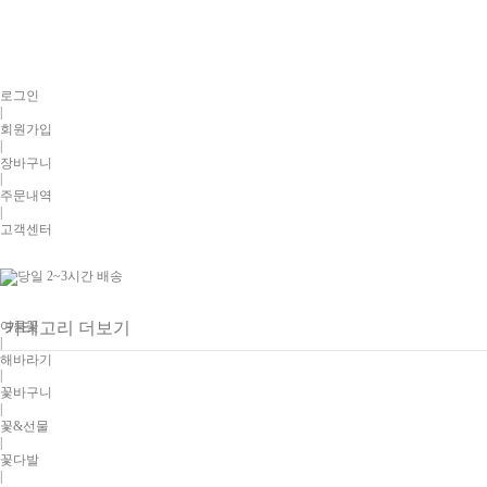
로그인
|
회원가입
|
장바구니
|
주문내역
|
고객센터
여름꽃
카테고리 더보기
|
해바라기
|
꽃바구니
|
꽃&선물
|
꽃다발
|