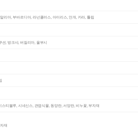
다알리아, 부바르디아, 라넌큘러스, 아이리스, 안개, 카라, 튤립
션, 방크샤, 버질리아, 울부시
립
 미스티블루, 시네신스, 관엽식물, 동양란, 서양란, 비누꽃, 부자재
부자재