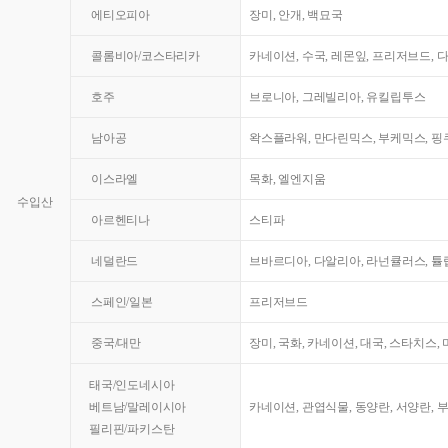
에티오피아
장미, 안개, 백묘국
콜롬비아/코스타리카
카네이션, 수국, 레몬잎, 프리저브드, 
호주
브로니아, 그레빌리아, 유킬립투스
남아공
왁스플라워, 만다린믹스, 부케믹스, 핑쿠
이스라엘
목화, 엘엔지움
수입산
아르헨티나
스티파
네덜란드
브바르디아, 다알리아, 라넌큘러스, 튤
스페인/일본
프리저브드
중국/대만
장미, 국화, 카네이션, 대국, 스타치스,
태국/인도네시아
베트남/말레이시아
카네이션, 관엽식물, 동양란, 서양란, 
필리핀/파키스탄