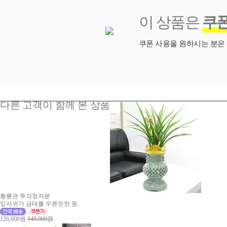
이 상품은
쿠
쿠폰 사용을 원하시는 분은
다른 고객이 함께 본 상품
황룡관 투각청자분
잎사귀가 금태를 두른듯한 동..
126,000원
140,000원