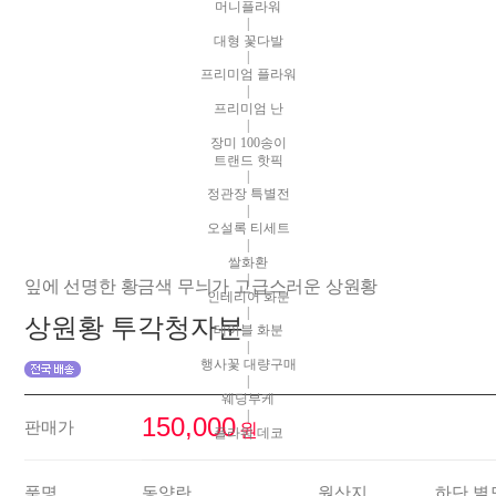
머니플라워
|
대형 꽃다발
|
프리미엄 플라워
|
프리미엄 난
|
장미 100송이
트랜드 핫픽
|
정관장 특별전
|
오설록 티세트
|
쌀화환
|
잎에 선명한 황금색 무늬가 고급스러운 상원황
인테리어 화분
|
상원황 투각청자분
테이블 화분
|
행사꽃 대량구매
|
웨딩부케
|
150,000
판매가
원
플라워 데코
품명
동양란
원산지
하단 별