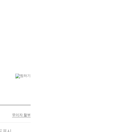
6
결혼식
7
플랜테리어
무이자 할부
도표시