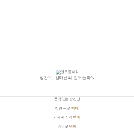
정찬우, 김태균의 컬투플라워
품격있는 승진난
|
천연 옥꽃
택배
|
기저귀 케익
택배
|
비누꽃
택배
|