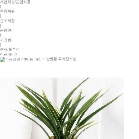
개업화분/관엽식물
|
축하화환
|
근조화환
|
동양란
|
서양란
|
분재/숯부작
이전페이지
>
>
> 상원황 투각청자분
동양란
9만원 이상