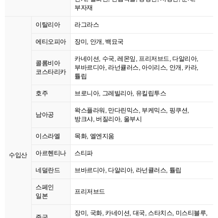
부자재
이탈리아
라그라스
에티오피아
장미, 안개, 백묘국
카네이션, 수국, 레몬잎, 프리저브드, 다알리아,
콜롬비아
부바르디아, 라넌큘러스, 아이리스, 안개, 카라,
코스타리카
튤립
호주
브로니아, 그레빌리아, 유킬립투스
왁스플라워, 만다린믹스, 부케믹스, 핑쿠션,
남아공
방크샤, 버질리아, 울부시
이스라엘
목화, 엘엔지움
아르헨티나
스티파
수입산
네덜란드
브바르디아, 다알리아, 라넌큘러스, 튤립
스페인
프리저브드
일본
장미, 국화, 카네이션, 대국, 스타치스, 미스티블루,
중국