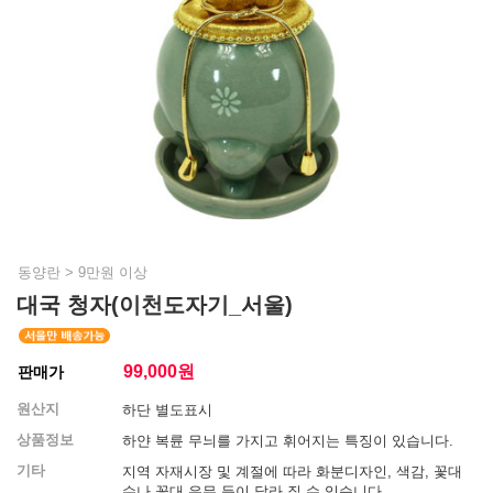
동양란
>
9만원 이상
대국 청자(이천도자기_서울)
99,000
원
판매가
원산지
하단 별도표시
상품정보
하얀 복륜 무늬를 가지고 휘어지는 특징이 있습니다.
기타
지역 자재시장 및 계절에 따라 화분디자인, 색감, 꽃대
수나 꽃대 유무 등이 달라 질 수 있습니다.