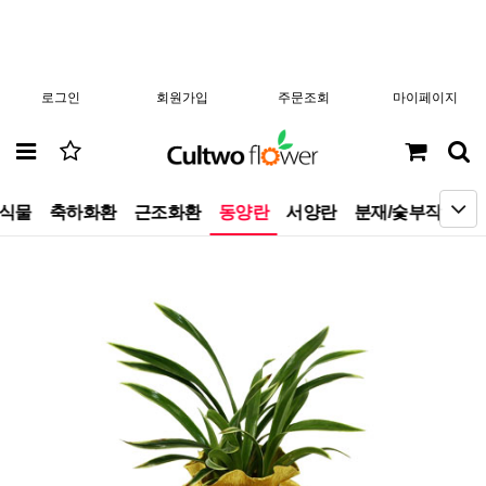
로그인
회원가입
주문조회
마이페이지
엽식물
축하화환
근조화환
동양란
서양란
분재/숯부작