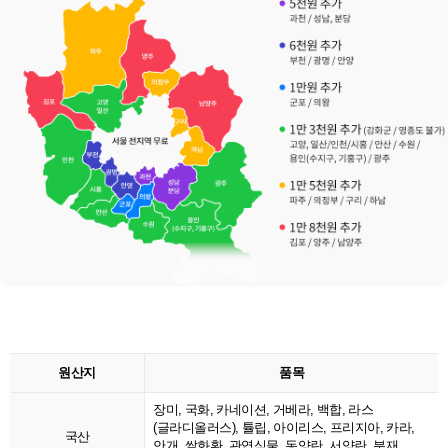
원산지
품목
장미, 국화, 카네이션, 거베라, 백합, 라스
(글라디올러스), 튤립, 아이리스, 프리지아, 카라,
국산
안개, 쌀화환, 관엽식물, 동양란, 서양란, 분재,