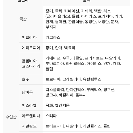
장미, 국화, 카네이션, 거베라, 백합, 라스
(글라디올러스), 튤립, 아이리스, 프리지아, 카라,
국산
안개, 쌀화환, 관엽식물, 동양란, 서양란, 분재,
부자재
이탈리아
라그라스
에티오피아
장미, 안개, 백묘국
카네이션, 수국, 레몬잎, 프리저브드, 다알리아,
콜롬비아
부바르디아, 라넌큘러스, 아이리스, 안개, 카라,
코스타리카
튤립
호주
브로니아, 그레빌리아, 유킬립투스
왁스플라워, 만다린믹스, 부케믹스, 핑쿠션,
남아공
방크샤, 버질리아, 울부시
이스라엘
목화, 엘엔지움
아르헨티나
스티파
수입산
네덜란드
브바르디아, 다알리아, 라넌큘러스, 튤립