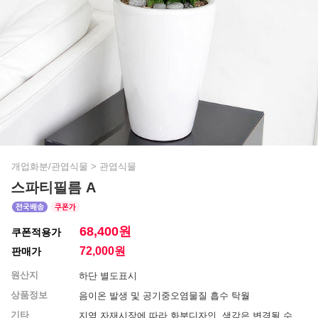
개업화분/관엽식물
>
관엽식물
스파티필름 A
68,400원
쿠폰적용가
72,000
원
판매가
원산지
하단 별도표시
상품정보
음이온 발생 및 공기중오염물질 흡수 탁월
기타
지역 자재시장에 따라 화분디자인, 색감은 변경될 수