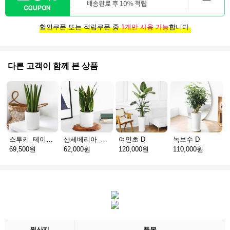
할인쿠폰 또는 적립쿠폰 중
1개만 사용 가능
합니다.
다른 고객이 함께 본 상품
스투키_테이블용 D
산세베리아_테이블용 H
여인초 D
녹보수 D
69,500원
62,000원
120,000원
110,000원
원산지
품목