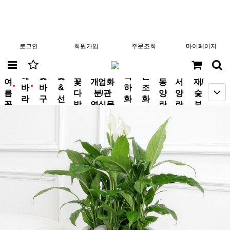
로그인
회원가입
주문조회
마이페이지
분
해
꽃
꽃
축
근
여
꽃
개업화
동
서
재/
바
바
&
하
조
new
new
름
다
분/관
양
양
숯
라
구
선
화
화
꽃
발
엽식물
란
란
부
기
니
물
환
환
작