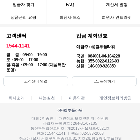
입금자 찾기
FAQ
계산서 발행
상품관리 요령
회원사 모집
회원사 인트라넷
고객센터
입금 계좌번호
1544-1141
예금주 : ㈜컬투플라워
월 ~ 금 : 09:00 ~ 19:00
국민 : 084001-04-164228
토 : 09:00 ~ 17:00
농협 : 355-0022-0126-03
일/휴일 : 09:00 ~ 17:00 (채널톡만
신한 : 140-009-926859
운영)
고객센터 연결
1:1 문의하기
회사소개
나눔실천
이용약관
개인정보처리방침
(주)컬투플라워
대표 : 이종민 ㅣ 개인정보 보호 책임자 : 신선범
사업자 등록번호 : 264-81-07135
통신판매업신고번호 : 제2013-서울서초-0521호
전화 : 1544-1141 ㅣ 팩스 : 02-583-2008
주소 : 서울시 서초구 방배중앙로 31 지호2빌딩 2층 컬투플라워