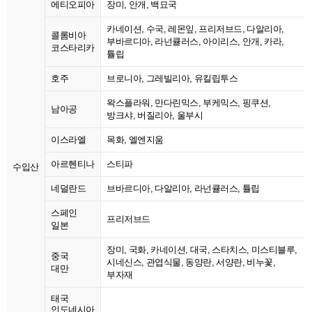
에티오피아
장미, 안개, 백묘국
카네이션, 수국, 레몬잎, 프리저브드, 다알리아,
콜롬비아
부바르디아, 라넌큘러스, 아이리스, 안개, 카라,
코스타리카
튤립
호주
브로니아, 그레빌리아, 유킬립투스
왁스플라워, 만다린믹스, 부케믹스, 핑쿠션,
남아공
방크샤, 버질리아, 울부시
이스라엘
목화, 엘엔지움
아르헨티나
스티파
수입산
네덜란드
브바르디아, 다알리아, 라넌큘러스, 튤립
스페인
프리저브드
일본
장미, 국화, 카네이션, 대국, 스타치스, 미스티블루,
중국
시네신스, 관엽식물, 동양란, 서양란, 비누꽃,
대만
부자재
태국
인도네시아