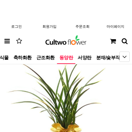
로그인
회원가입
주문조회
마이페이지
엽식물
축하화환
근조화환
동양란
서양란
분재/숯부작