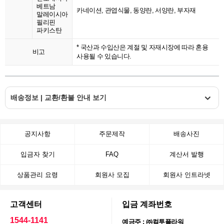
베트남
카네이션, 관엽식물, 동양란, 서양란, 부자재
말레이시아
필리핀
파키스탄
* 국산과 수입산은 계절 및 자재시장에 따라 혼용
비고
사용될 수 있습니다.
배송정보 | 교환/환불 안내 보기
공지사항
주문제작
배송사진
입금자 찾기
FAQ
계산서 발행
상품관리 요령
회원사 모집
회원사 인트라넷
고객센터
입금 계좌번호
1544-1141
예금주 : ㈜컬투플라워