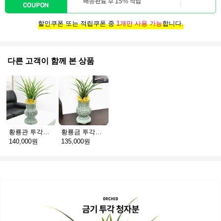
할인쿠폰 또는 적립쿠폰 중
1개만 사용 가능
합니다.
다른 고객이 함께 본 상품
황룡관 투각청자분
황룡금 투각청자분
140,000원
135,000원