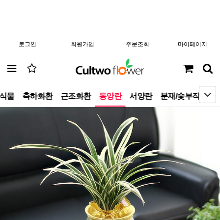
로그인
회원가입
주문조회
마이페이지
엽식물
축하화환
근조화환
동양란
서양란
분재/숯부작