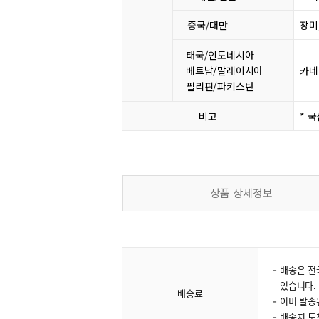
중국/대만
장미
태국/인도네시아
베트남/말레이시아
카네
필리핀/파키스탄
비고
* 
상품 상세정보
배송은 전
있습니다.
배송료
이미 발송
배송지 도