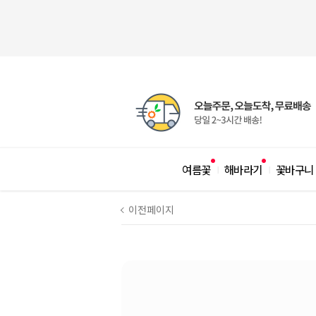
여름꽃
해바라기
꽃바구니
|
|
이전페이지