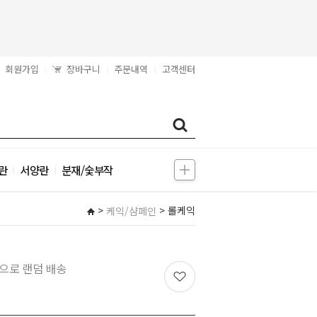
회원가입
장바구니
주문내역
고객센터
|
|
|
란
서양란
분재/숯부작
|
|
>
> 롤케익
케익/샴페인
으로 랜덤 배송