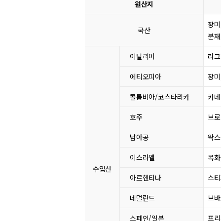
원산지
장미
국산
분재
이탈리아
라그
에티오피아
장미
콜롬비아/코스타리카
카네
호주
브로
남아공
왁스
이스라엘
목화
수입산
아르헨티나
스티
네덜란드
브바
스페인/일본
프리