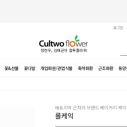
로그인
|
정찬우, 김태균의 컬투플라워
꽃&선물
꽃다발
개업화분/관엽식물
축하화환
근조화환
동양
|
|
|
|
|
|
배송지역 근처의 브랜드 베이커리 케익
롤케익