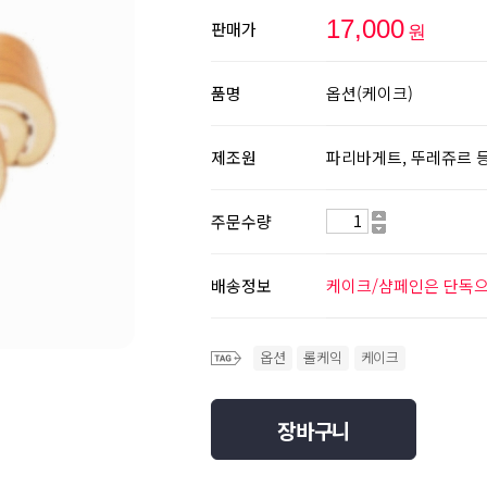
17,000
판매가
원
품명
옵션(케이크)
제조원
파리바게트, 뚜레쥬르 
주문수량
배송정보
케이크/샴페인은 단독으
옵션
롤케익
케이크
장바구니