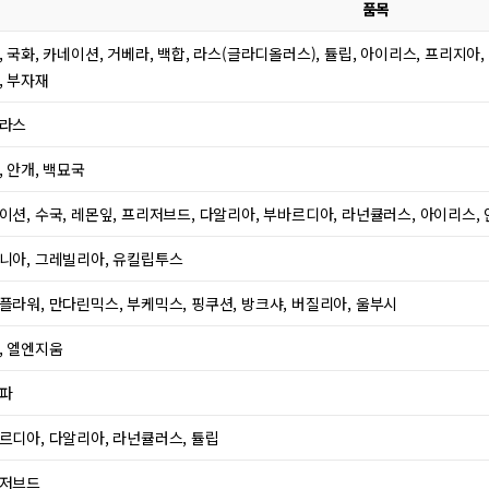
품목
, 국화, 카네이션, 거베라, 백합, 라스(글라디올러스), 튤립, 아이리스, 프리지아, 
, 부자재
라스
, 안개, 백묘국
이션, 수국, 레몬잎, 프리저브드, 다알리아, 부바르디아, 라넌큘러스, 아이리스, 
니아, 그레빌리아, 유킬립투스
플라워, 만다린믹스, 부케믹스, 핑쿠션, 방크샤, 버질리아, 울부시
, 엘엔지움
파
르디아, 다알리아, 라넌큘러스, 튤립
저브드