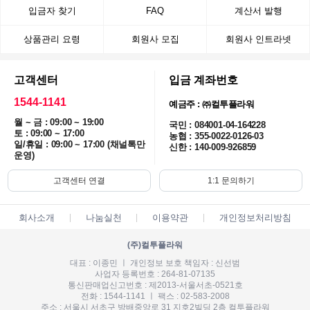
입금자 찾기
FAQ
계산서 발행
상품관리 요령
회원사 모집
회원사 인트라넷
고객센터
입금 계좌번호
1544-1141
예금주 : ㈜컬투플라워
월 ~ 금 : 09:00 ~ 19:00
국민 : 084001-04-164228
토 : 09:00 ~ 17:00
농협 : 355-0022-0126-03
일/휴일 : 09:00 ~ 17:00 (채널톡만
신한 : 140-009-926859
운영)
고객센터 연결
1:1 문의하기
회사소개
나눔실천
이용약관
개인정보처리방침
(주)컬투플라워
대표 : 이종민 ㅣ 개인정보 보호 책임자 : 신선범
사업자 등록번호 : 264-81-07135
통신판매업신고번호 : 제2013-서울서초-0521호
전화 : 1544-1141 ㅣ 팩스 : 02-583-2008
주소 : 서울시 서초구 방배중앙로 31 지호2빌딩 2층 컬투플라워