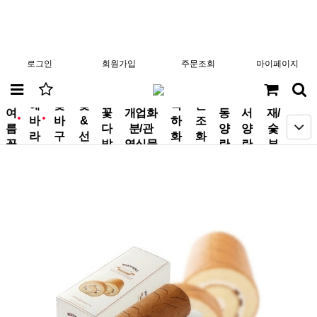
로그인
회원가입
주문조회
마이페이지
분
해
꽃
꽃
축
근
여
꽃
개업화
동
서
재/
바
바
&
하
조
new
new
름
다
분/관
양
양
숯
라
구
선
화
화
꽃
발
엽식물
란
란
부
기
니
물
환
환
작