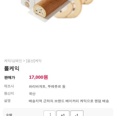
케익/샴페인
>
[옵션]케익
롤케익
17,000
원
판매가
제조사
파리바게트, 뚜레쥬르 등
원산지
국산
설명
배송지역 근처의 브랜드 베이커리 케익으로 랜덤 배송
수량
+1
-1