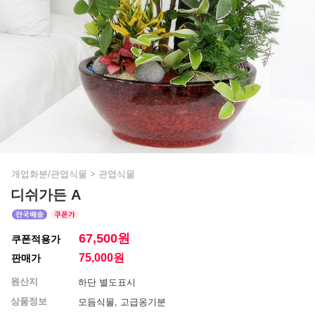
개업화분/관엽식물
>
관엽식물
디쉬가든 A
67,500원
쿠폰적용가
75,000
원
판매가
원산지
하단 별도표시
상품정보
모듬식물, 고급옹기분