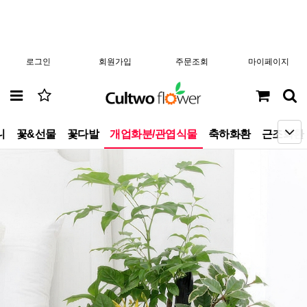
로그인
회원가입
주문조회
마이페이지
니
꽃&선물
꽃다발
개업화분/관엽식물
축하화환
근조화환