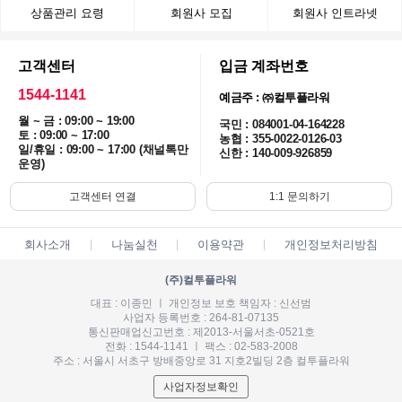
상품관리 요령
회원사 모집
회원사 인트라넷
고객센터
입금 계좌번호
1544-1141
예금주 : ㈜컬투플라워
월 ~ 금 : 09:00 ~ 19:00
국민 : 084001-04-164228
토 : 09:00 ~ 17:00
농협 : 355-0022-0126-03
일/휴일 : 09:00 ~ 17:00 (채널톡만
신한 : 140-009-926859
운영)
고객센터 연결
1:1 문의하기
회사소개
나눔실천
이용약관
개인정보처리방침
(주)컬투플라워
대표 : 이종민 ㅣ 개인정보 보호 책임자 : 신선범
사업자 등록번호 : 264-81-07135
통신판매업신고번호 : 제2013-서울서초-0521호
전화 : 1544-1141 ㅣ 팩스 : 02-583-2008
주소 : 서울시 서초구 방배중앙로 31 지호2빌딩 2층 컬투플라워
사업자정보확인