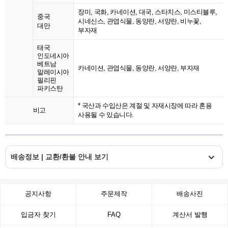
장미, 국화, 카네이션, 대국, 스타치스, 미스티블루,
중국
시네신스, 관엽식물, 동양란, 서양란, 비누꽃,
대만
부자재
태국
인도네시아
베트남
카네이션, 관엽식물, 동양란, 서양란, 부자재
말레이시아
필리핀
파키스탄
* 국산과 수입산은 계절 및 자재시장에 따라 혼용
비고
사용될 수 있습니다.
배송정보 | 교환/환불 안내 보기
공지사항
주문제작
배송사진
입금자 찾기
FAQ
계산서 발행