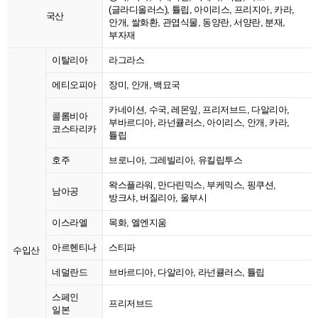
(글라디올러스), 튤립, 아이리스, 프리지아, 카라,
국산
안개, 쌀화환, 관엽식물, 동양란, 서양란, 분재,
부자재
이탈리아
라그라스
에티오피아
장미, 안개, 백묘국
카네이션, 수국, 레몬잎, 프리저브드, 다알리아,
콜롬비아
부바르디아, 라넌큘러스, 아이리스, 안개, 카라,
코스타리카
튤립
호주
브로니아, 그레빌리아, 유킬립투스
왁스플라워, 만다린믹스, 부케믹스, 핑쿠션,
남아공
방크샤, 버질리아, 울부시
이스라엘
목화, 엘엔지움
아르헨티나
스티파
수입산
네덜란드
브바르디아, 다알리아, 라넌큘러스, 튤립
스페인
프리저브드
일본