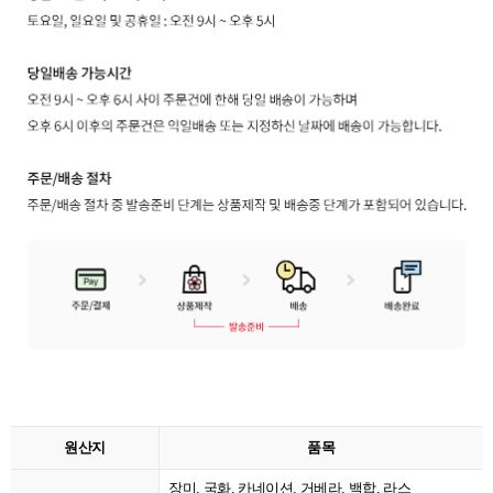
원산지
품목
장미, 국화, 카네이션, 거베라, 백합, 라스