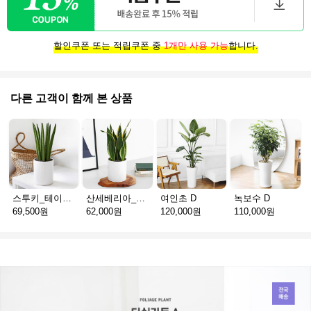
할인쿠폰 또는 적립쿠폰 중
1개만 사용 가능
합니다.
다른 고객이 함께 본 상품
스투키_테이블용 D
산세베리아_테이블용 H
여인초 D
녹보수 D
69,500원
62,000원
120,000원
110,000원