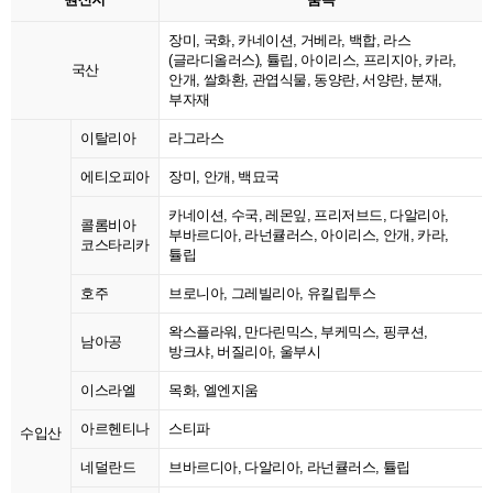
장미, 국화, 카네이션, 거베라, 백합, 라스
(글라디올러스), 튤립, 아이리스, 프리지아, 카라,
국산
안개, 쌀화환, 관엽식물, 동양란, 서양란, 분재,
부자재
이탈리아
라그라스
에티오피아
장미, 안개, 백묘국
카네이션, 수국, 레몬잎, 프리저브드, 다알리아,
콜롬비아
부바르디아, 라넌큘러스, 아이리스, 안개, 카라,
코스타리카
튤립
호주
브로니아, 그레빌리아, 유킬립투스
왁스플라워, 만다린믹스, 부케믹스, 핑쿠션,
남아공
방크샤, 버질리아, 울부시
이스라엘
목화, 엘엔지움
아르헨티나
스티파
수입산
네덜란드
브바르디아, 다알리아, 라넌큘러스, 튤립