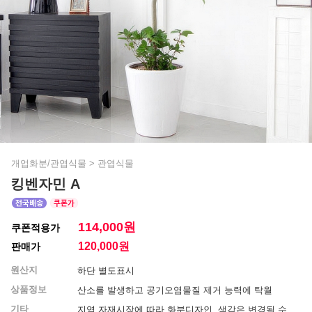
개업화분/관엽식물
>
관엽식물
킹벤자민 A
114,000원
쿠폰적용가
120,000
원
판매가
원산지
하단 별도표시
상품정보
산소를 발생하고 공기오염물질 제거 능력에 탁월
기타
지역 자재시장에 따라 화분디자인, 색감은 변경될 수