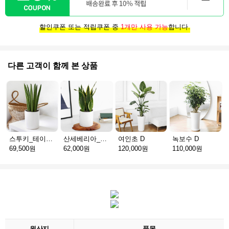
할인쿠폰 또는 적립쿠폰 중
1개만 사용 가능
합니다.
다른 고객이 함께 본 상품
스투키_테이블용 D
산세베리아_테이블용 H
여인초 D
녹보수 D
69,500원
62,000원
120,000원
110,000원
원산지
품목