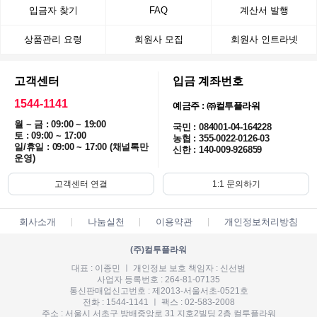
입금자 찾기
FAQ
계산서 발행
상품관리 요령
회원사 모집
회원사 인트라넷
고객센터
입금 계좌번호
1544-1141
예금주 : ㈜컬투플라워
월 ~ 금 : 09:00 ~ 19:00
국민 : 084001-04-164228
토 : 09:00 ~ 17:00
농협 : 355-0022-0126-03
일/휴일 : 09:00 ~ 17:00 (채널톡만
신한 : 140-009-926859
운영)
고객센터 연결
1:1 문의하기
회사소개
나눔실천
이용약관
개인정보처리방침
(주)컬투플라워
대표 : 이종민 ㅣ 개인정보 보호 책임자 : 신선범
사업자 등록번호 : 264-81-07135
통신판매업신고번호 : 제2013-서울서초-0521호
전화 : 1544-1141 ㅣ 팩스 : 02-583-2008
주소 : 서울시 서초구 방배중앙로 31 지호2빌딩 2층 컬투플라워