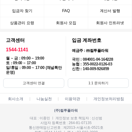
입금자 찾기
FAQ
계산서 발행
상품관리 요령
회원사 모집
회원사 인트라넷
고객센터
입금 계좌번호
1544-1141
예금주 : ㈜컬투플라워
월 ~ 금 : 09:00 ~ 19:00
국민 : 084001-04-164228
토 : 09:00 ~ 17:00
농협 : 355-0022-0126-03
일/휴일 : 09:00 ~ 17:00 (채널톡만
신한 : 140-009-926859
운영)
고객센터 연결
1:1 문의하기
회사소개
나눔실천
이용약관
개인정보처리방침
(주)컬투플라워
대표 : 이종민 ㅣ 개인정보 보호 책임자 : 신선범
사업자 등록번호 : 264-81-07135
통신판매업신고번호 : 제2013-서울서초-0521호