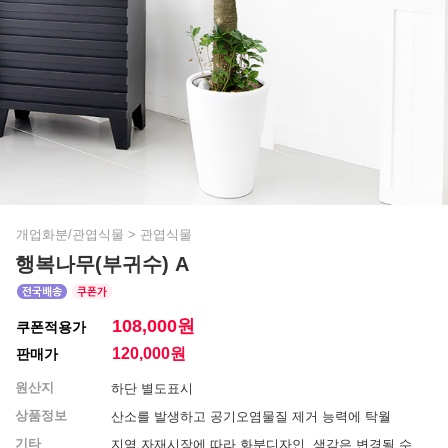
개업화분/관엽식물
>
관엽식물
행복나무(부귀수) A
108,000원
쿠폰적용가
120,000
원
판매가
원산지
하단 별도표시
상품정보
산소를 발생하고 공기오염물질 제거 능력에 탁월
기타
지역 자재시장에 따라 화분디자인, 색감은 변경될 수