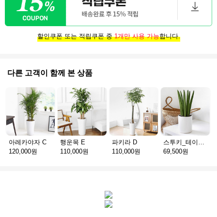
할인쿠폰 또는 적립쿠폰 중
1개만 사용 가능
합니다.
다른 고객이 함께 본 상품
아레카야자 C
행운목 E
파키라 D
스투키_테이블용 D
120,000원
110,000원
110,000원
69,500원