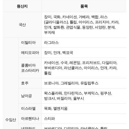
원산지
품목
장미, 국화, 카네이션, 거베라, 백합, 라스
(글라디올러스), 튤립, 아이리스, 프리지아, 카라,
국산
안개, 쌀화환, 관엽식물, 동양란, 서양란, 분재,
부자재
이탈리아
라그라스
에티오피아
장미, 안개, 백묘국
카네이션, 수국, 레몬잎, 프리저브드, 다알리아,
콜롬비아
부바르디아, 라넌큘러스, 아이리스, 안개, 카라,
코스타리카
튤립
호주
브로니아, 그레빌리아, 유킬립투스
왁스플라워, 만다린믹스, 부케믹스, 핑쿠션,
남아공
방크샤, 버질리아, 울부시
이스라엘
목화, 엘엔지움
아르헨티나
스티파
수입산
네덜란드
브바르디아, 다알리아, 라넌큘러스, 튤립