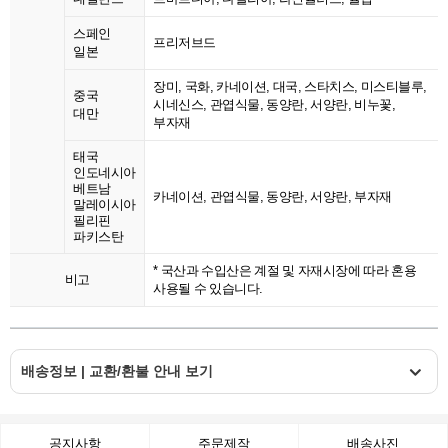
스페인
프리저브드
일본
장미, 국화, 카네이션, 대국, 스타치스, 미스티블루,
중국
시네신스, 관엽식물, 동양란, 서양란, 비누꽃,
대만
부자재
태국
인도네시아
베트남
카네이션, 관엽식물, 동양란, 서양란, 부자재
말레이시아
필리핀
파키스탄
* 국산과 수입산은 계절 및 자재시장에 따라 혼용
비고
사용될 수 있습니다.
배송정보 | 교환/환불 안내 보기
공지사항
주문제작
배송사진