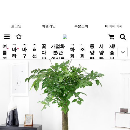
로그인
회원가입
주문조회
마이페이지
분
해
꽃
꽃
축
근
여
꽃
개업화
동
서
재/
바
바
&
하
조
new
new
름
다
분/관
양
양
숯
라
구
선
화
화
꽃
발
엽식물
란
란
부
기
니
물
환
환
작