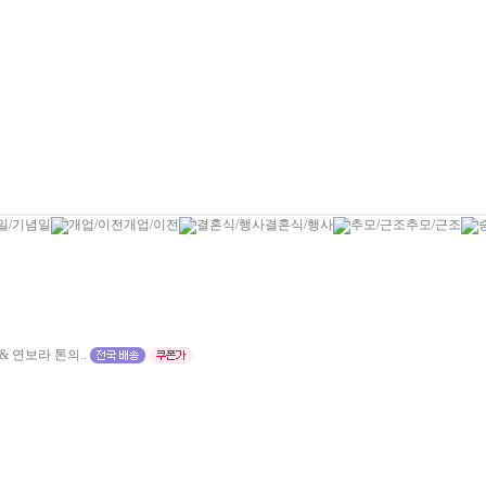
일/기념일
개업/이전
결혼식/행사
추모/근조
 연보라 톤의..