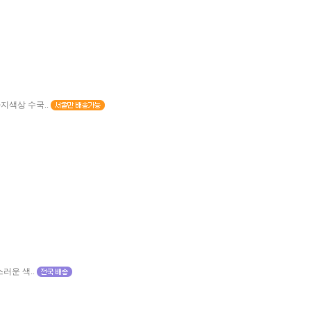
지색상 수국..
러운 색..