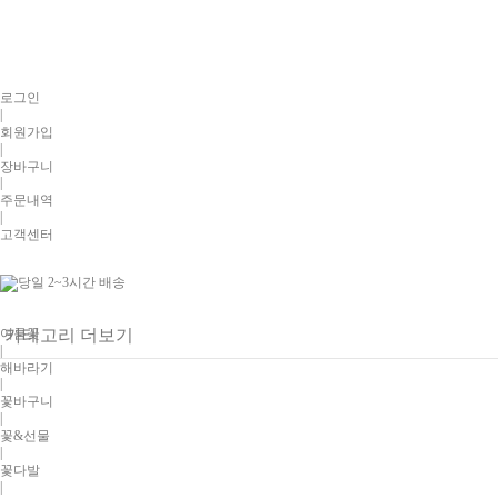
로그인
|
회원가입
|
장바구니
|
주문내역
|
고객센터
여름꽃
카테고리 더보기
|
해바라기
|
꽃바구니
|
꽃&선물
|
꽃다발
|