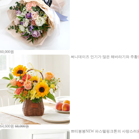
60,000원
써니데이즈
인기가 많은 해바라기와 주황장
64,600원
68,000원
쁘띠봉봉NEW
파스텔핑크톤의 사랑스러