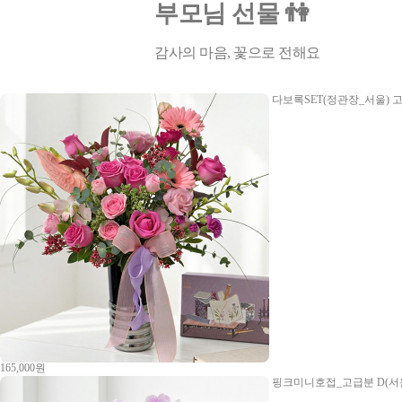
부모님 선물 👫
감사의 마음, 꽃으로 전해요
다보록SET(정관장_서울)
고
165,000원
핑크미니호접_고급분 D(서