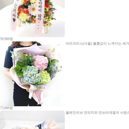
59,900원
아라크리스(서울)
볼륨감이 느껴지는 세가
73,000원
플레인러브
연피치와 연보라계열의 사랑스