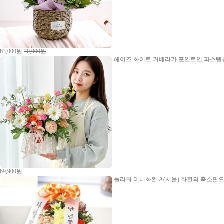
63,000원
70,000원
헤이즈
화이트 거베라가 포인트인 파스텔꽃
69,900원
플라워 미니화환 A(서울)
화환의 축소판으