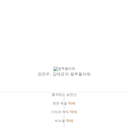
정찬우, 김태균의 컬투플라워
품격있는 승진난
|
천연 옥꽃
택배
|
기저귀 케익
택배
|
비누꽃
택배
|