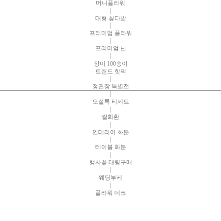
머니플라워
|
대형 꽃다발
|
프리미엄 플라워
|
프리미엄 난
|
장미 100송이
트랜드 핫픽
|
정관장 특별전
|
오설록 티세트
|
쌀화환
|
인테리어 화분
|
테이블 화분
|
행사꽃 대량구매
|
웨딩부케
|
플라워 데코