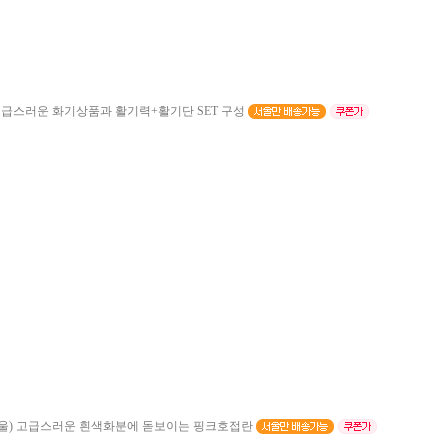
급스러운 화기상품과 활기력+활기단 SET 구성
울)
고급스러운 흰색화분에 돋보이는 핑크호접란