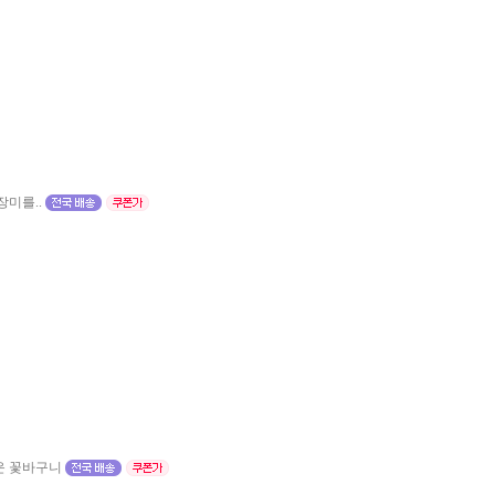
미를..
운 꽃바구니