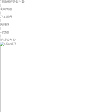
개업화분/관엽식물
|
축하화환
|
근조화환
|
동양란
|
서양란
|
분재/숯부작