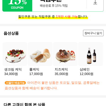
할인쿠폰 또는 적립쿠폰 중
1개만 사용 가능
합니다.
옵션상품
장바구니 담기
생크림 케익
롤케익
치즈케익
샴페인
34,000원
17,000원
35,000원
12,000원
아이콘이 붙은 상품은 토요일, 일요일, 공휴일에는
서울만 배송가능
옵션상품과 함께 배송이 불가합니다.
다른 고객이 함께 본 상품