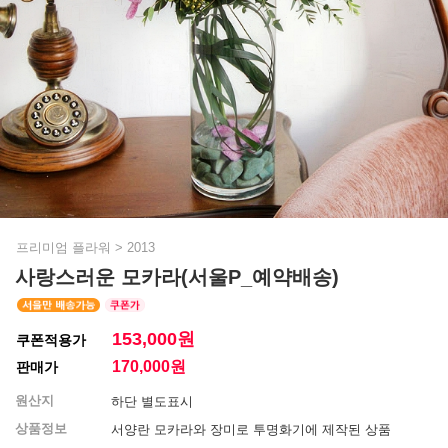
프리미엄 플라워
>
2013
사랑스러운 모카라(서울P_예약배송)
153,000원
쿠폰적용가
170,000
원
판매가
원산지
하단 별도표시
상품정보
서양란 모카라와 장미로 투명화기에 제작된 상품