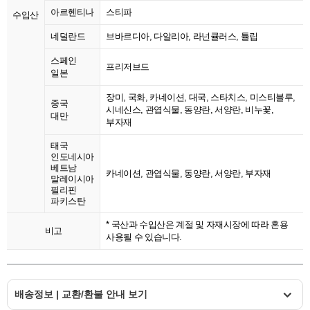
아르헨티나
스티파
수입산
네덜란드
브바르디아, 다알리아, 라넌큘러스, 튤립
스페인
프리저브드
일본
장미, 국화, 카네이션, 대국, 스타치스, 미스티블루,
중국
시네신스, 관엽식물, 동양란, 서양란, 비누꽃,
대만
부자재
태국
인도네시아
베트남
카네이션, 관엽식물, 동양란, 서양란, 부자재
말레이시아
필리핀
파키스탄
* 국산과 수입산은 계절 및 자재시장에 따라 혼용
비고
사용될 수 있습니다.
배송정보 | 교환/환불 안내 보기