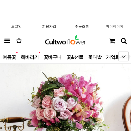
로그인
회원가입
주문조회
마이페이지
new
new
여름꽃
해바라기
꽃바구니
꽃&선물
꽃다발
개업화분/관