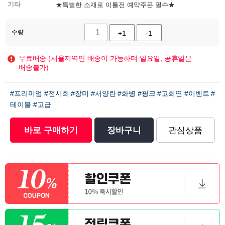
기타
★특별한 소재로 이틀전 예약주문 필수★
수량
+1
-1
무료배송 (서울지역만 배송이 가능하며 일요일, 공휴일은
배송불가)
#프리미엄
#전시회
#장미
#서양란
#화병
#핑크
#고희연
#이벤트
#
테이블
#고급
바로 구매하기
장바구니
관심상품