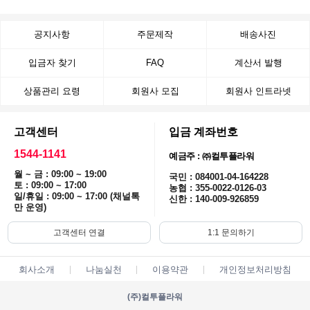
공지사항
주문제작
배송사진
입금자 찾기
FAQ
계산서 발행
상품관리 요령
회원사 모집
회원사 인트라넷
고객센터
입금 계좌번호
1544-1141
예금주 : ㈜컬투플라워
월 ~ 금 : 09:00 ~ 19:00
국민 : 084001-04-164228
토 : 09:00 ~ 17:00
농협 : 355-0022-0126-03
일/휴일 : 09:00 ~ 17:00 (채널톡
신한 : 140-009-926859
만 운영)
고객센터 연결
1:1 문의하기
회사소개
나눔실천
이용약관
개인정보처리방침
(주)컬투플라워