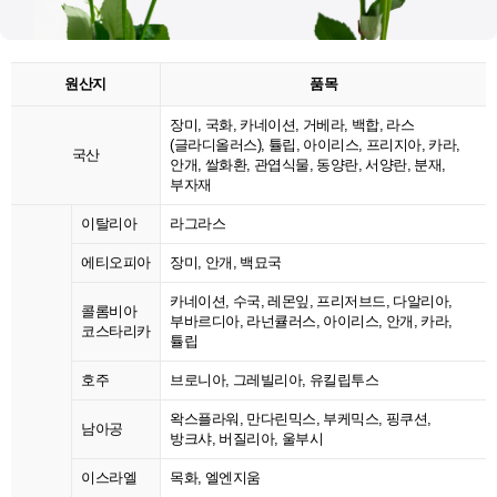
원산지
품목
장미, 국화, 카네이션, 거베라, 백합, 라스
(글라디올러스), 튤립, 아이리스, 프리지아, 카라,
국산
안개, 쌀화환, 관엽식물, 동양란, 서양란, 분재,
부자재
이탈리아
라그라스
에티오피아
장미, 안개, 백묘국
카네이션, 수국, 레몬잎, 프리저브드, 다알리아,
콜롬비아
부바르디아, 라넌큘러스, 아이리스, 안개, 카라,
코스타리카
튤립
호주
브로니아, 그레빌리아, 유킬립투스
왁스플라워, 만다린믹스, 부케믹스, 핑쿠션,
남아공
방크샤, 버질리아, 울부시
이스라엘
목화, 엘엔지움