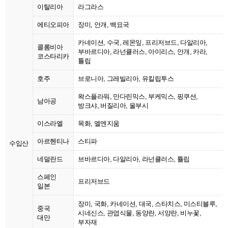
이탈리아
라그라스
에티오피아
장미, 안개, 백묘국
카네이션, 수국, 레몬잎, 프리저브드, 다알리아,
콜롬비아
부바르디아, 라넌큘러스, 아이리스, 안개, 카라,
코스타리카
튤립
호주
브로니아, 그레빌리아, 유킬립투스
왁스플라워, 만다린믹스, 부케믹스, 핑쿠션,
남아공
방크샤, 버질리아, 울부시
이스라엘
목화, 엘엔지움
아르헨티나
스티파
수입산
네덜란드
브바르디아, 다알리아, 라넌큘러스, 튤립
스페인
프리저브드
일본
장미, 국화, 카네이션, 대국, 스타치스, 미스티블루,
중국
시네신스, 관엽식물, 동양란, 서양란, 비누꽃,
대만
부자재