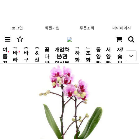
로그인
회원가입
주문조회
마이페이지
분
해
꽃
꽃
축
근
여
꽃
개업화
동
서
재/
바
바
&
하
조
new
new
름
다
분/관
양
양
숯
라
구
선
화
화
꽃
발
엽식물
란
란
부
기
니
물
환
환
작