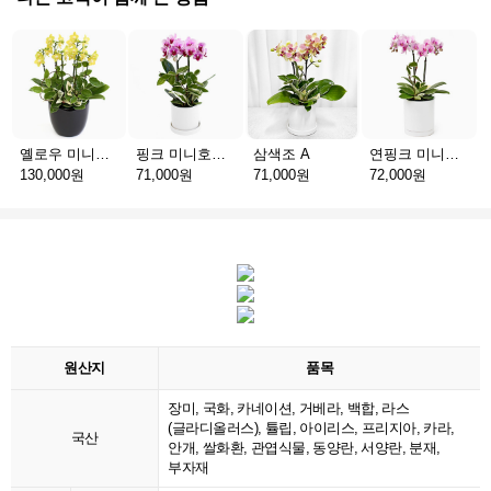
옐로우 미니호접 C
핑크 미니호접 A
삼색조 A
연핑크 미니호접 A
130,000원
71,000원
71,000원
72,000원
원산지
품목
장미, 국화, 카네이션, 거베라, 백합, 라스
(글라디올러스), 튤립, 아이리스, 프리지아, 카라,
국산
안개, 쌀화환, 관엽식물, 동양란, 서양란, 분재,
부자재