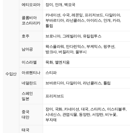
에티오피아
장미, 안개, 백묘국
카네이션, 수국, 레몬잎, 프리저브드, 다알리아,
콜롬비아
부바르디아, 라넌큘러스, 아이리스, 안개, 카라,
코스타리카
튤립
호주
브로니아, 그레빌리아, 유킬립투스
왁스플라워, 만다린믹스, 부케믹스, 핑쿠션,
남아공
방크샤, 버질리아, 울부시
이스라엘
목화, 엘엔지움
아르헨티나
스티파
수입산
네덜란드
브바르디아, 다알리아, 라넌큘러스, 튤립
스페인
프리저브드
일본
장미, 국화, 카네이션, 대국, 스타치스, 미스티블루,
중국
시네신스, 관엽식물, 동양란, 서양란, 비누꽃,
대만
부자재
태국