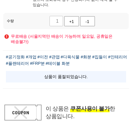
있습니다.
수량
+1
-1
무료배송 (서울지역만 배송이 가능하며 일요일, 공휴일은
배송불가)
#공기정화
#개업
#이전
#관엽
#다육식물
#화분
#집들이
#인테리어
#플랜테리어
#FRP분
#테이블 화분
상품이 품절되었습니다.
이 상품은
쿠폰사용이 불가
한
상품입니다.