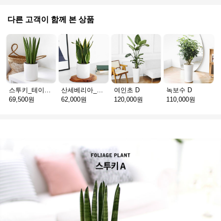
다른 고객이 함께 본 상품
스투키_테이블용 D
산세베리아_테이블용 H
여인초 D
녹보수 D
69,500원
62,000원
120,000원
110,000원