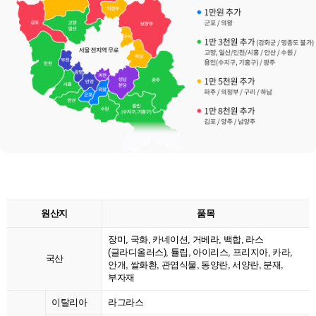
원산지
품목
장미, 국화, 카네이션, 거베라, 백합, 라스
(글라디올러스), 튤립, 아이리스, 프리지아, 카라,
국산
안개, 쌀화환, 관엽식물, 동양란, 서양란, 분재,
부자재
이탈리아
라그라스