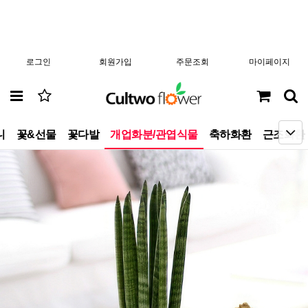
로그인
회원가입
주문조회
마이페이지
니
꽃&선물
꽃다발
개업화분/관엽식물
축하화환
근조화환