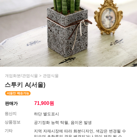
개업화분/관엽식물
>
관엽식물
스투키 A(서울)
71,900
원
판매가
원산지
하단 별도표시
상품정보
공기정화 능력 탁월, 음이온 발생
기타
지역 자재시장에 따라 화분디자인, 색감은 변경될 수
있으며 초화류의 경우 변경되거나 없이 제작 될 수