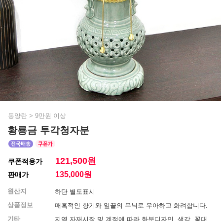
동양란
>
9만원 이상
황룡금 투각청자분
121,500원
쿠폰적용가
135,000
원
판매가
원산지
하단 별도표시
상품정보
매혹적인 향기와 잎끝의 무늬로 우아하고 화려합니다.
기타
지역 자재시장 및 계절에 따라 화분디자인, 색감, 꽃대