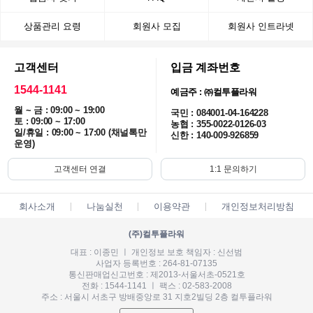
상품관리 요령
회원사 모집
회원사 인트라넷
고객센터
입금 계좌번호
1544-1141
예금주 : ㈜컬투플라워
월 ~ 금 : 09:00 ~ 19:00
국민 : 084001-04-164228
토 : 09:00 ~ 17:00
농협 : 355-0022-0126-03
일/휴일 : 09:00 ~ 17:00 (채널톡만
신한 : 140-009-926859
운영)
고객센터 연결
1:1 문의하기
회사소개
나눔실천
이용약관
개인정보처리방침
(주)컬투플라워
대표 : 이종민 ㅣ 개인정보 보호 책임자 : 신선범
사업자 등록번호 : 264-81-07135
통신판매업신고번호 : 제2013-서울서초-0521호
전화 : 1544-1141 ㅣ 팩스 : 02-583-2008
주소 : 서울시 서초구 방배중앙로 31 지호2빌딩 2층 컬투플라워