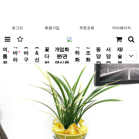
로그인
회원가입
주문조회
마이페이지
분
해
꽃
꽃
축
근
여
꽃
개업화
동
서
재/
바
바
&
하
조
new
new
름
다
분/관
양
양
숯
라
구
선
화
화
꽃
발
엽식물
란
란
부
기
니
물
환
환
작