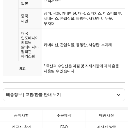
프리저브드
일본
장미, 국화, 카네이션, 대국, 스타치스, 미스티블루,
중국
시네신스, 관엽식물, 동양란, 서양란, 비누꽃,
대만
부자재
태국
인도네시아
베트남
카네이션, 관엽식물, 동양란, 서양란, 부자재
말레이시아
필리핀
파키스탄
* 국산과 수입산은 계절 및 자재시장에 따라 혼용
비고
사용될 수 있습니다.
배송정보 | 교환/환불 안내 보기
공지사항
주문제작
배송사진
입금자 찾기
FAQ
계산서 발행