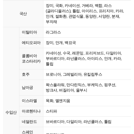
장미, 국화, 카네이션, 거베라, 백합, 라스
(글라디올러스), 튤립, 아이리스, 프리지아, 카라,
국산
안개, 쌀화환, 관엽식물, 동양란, 서양란, 분재,
부자재
이탈리아
라그라스
에티오피아
장미, 안개, 백묘국
카네이션, 수국, 레몬잎, 프리저브드, 다알리아,
콜롬비아
부바르디아, 라넌큘러스, 아이리스, 안개, 카라,
코스타리카
튤립
호주
브로니아, 그레빌리아, 유킬립투스
왁스플라워, 만다린믹스, 부케믹스, 핑쿠션,
남아공
방크샤, 버질리아, 울부시
이스라엘
목화, 엘엔지움
아르헨티나
스티파
수입산
네덜란드
브바르디아, 다알리아, 라넌큘러스, 튤립
스페인