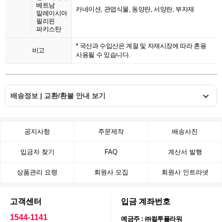
베트남
카네이션, 관엽식물, 동양란, 서양란, 부자재
말레이시아
필리핀
파키스탄
* 국산과 수입산은 계절 및 자재시장에 따라 혼용
비고
사용될 수 있습니다.
배송정보 | 교환/환불 안내 보기
공지사항
주문제작
배송사진
입금자 찾기
FAQ
계산서 발행
상품관리 요령
회원사 모집
회원사 인트라넷
고객센터
입금 계좌번호
1544-1141
예금주 : ㈜컬투플라워