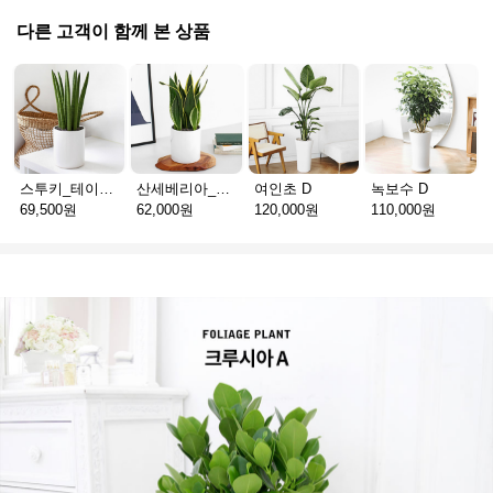
다른 고객이 함께 본 상품
스투키_테이블용 D
산세베리아_테이블용 H
여인초 D
녹보수 D
69,500원
62,000원
120,000원
110,000원