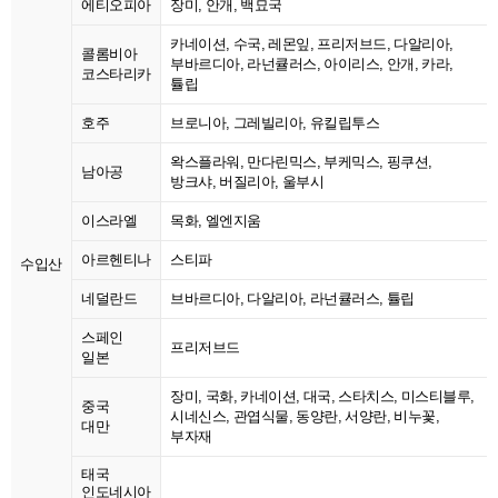
에티오피아
장미, 안개, 백묘국
카네이션, 수국, 레몬잎, 프리저브드, 다알리아,
콜롬비아
부바르디아, 라넌큘러스, 아이리스, 안개, 카라,
코스타리카
튤립
호주
브로니아, 그레빌리아, 유킬립투스
왁스플라워, 만다린믹스, 부케믹스, 핑쿠션,
남아공
방크샤, 버질리아, 울부시
이스라엘
목화, 엘엔지움
아르헨티나
스티파
수입산
네덜란드
브바르디아, 다알리아, 라넌큘러스, 튤립
스페인
프리저브드
일본
장미, 국화, 카네이션, 대국, 스타치스, 미스티블루,
중국
시네신스, 관엽식물, 동양란, 서양란, 비누꽃,
대만
부자재
태국
인도네시아