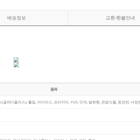
배송정보
교환/환불안내
품목
라스(글라디올러스), 튤립, 아이리스, 프리지아, 카라, 안개, 쌀화환, 관엽식물, 동양란, 서양