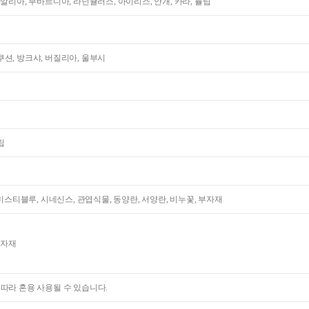
다알리아, 부바르디아, 라넌큘러스, 아이리스, 안개, 카라, 튤립
션, 방크샤, 버질리아, 울부시
립
 미스티블루, 시네신스, 관엽식물, 동양란, 서양란, 비누꽃, 부자재
부자재
 따라 혼용 사용될 수 있습니다.