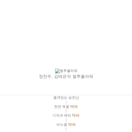
정찬우, 김태균의 컬투플라워
품격있는 승진난
|
천연 옥꽃
택배
|
기저귀 케익
택배
|
비누꽃
택배
|