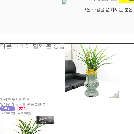
쿠폰 사용을 원하시는 분은
다른 고객이 함께 본 상품
황룡관 투각청자분
잎사귀가 금태를 두른듯한 동..
126,000원
140,000원