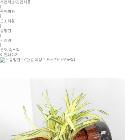
개업화분/관엽식물
|
축하화환
|
근조화환
|
동양란
|
서양란
|
분재/숯부작
이전페이지
>
>
> 황금(대나무옻칠)
동양란
9만원 이상