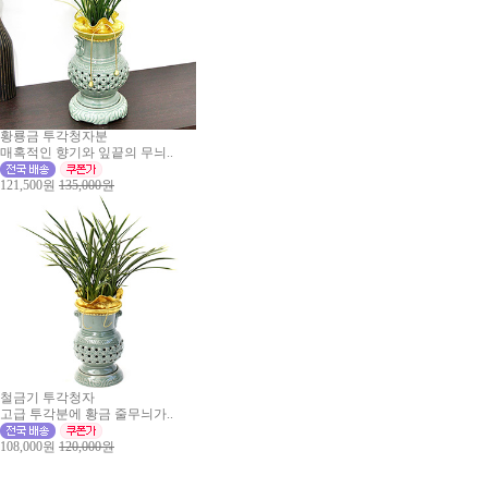
황룡금 투각청자분
매혹적인 향기와 잎끝의 무늬..
121,500원
135,000원
철금기 투각청자
고급 투각분에 황금 줄무늬가..
108,000원
120,000원