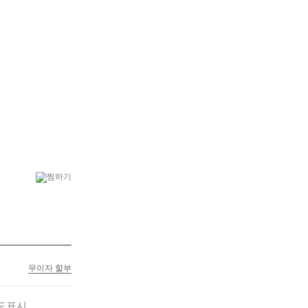
6
수국
7
꽃다발
무이자 할부
도표시