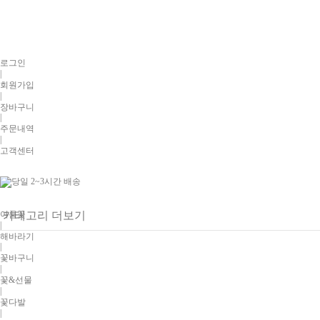
로그인
|
회원가입
|
장바구니
|
주문내역
|
고객센터
여름꽃
카테고리 더보기
|
해바라기
|
꽃바구니
|
꽃&선물
|
꽃다발
|