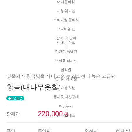
머니플라워
|
대형 꽃다발
|
프리미엄 플라워
|
프리미엄 난
|
장미 100송이
트랜드 핫픽
|
정관장 특별전
|
오설록 티세트
|
쌀화환
|
잎줄기가 황금빛을 지니고 있는 희소성이 높은 고급난
인테리어 화분
|
황금(대나무옻칠)
테이블 화분
|
행사꽃 대량구매
|
웨딩부케
|
220,000
판매가
원
플라워 데코
품명
동양란
원산지
하단 별