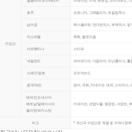
콜롬비아/코스타리카
카네이션, 수국, 레몬잎, 프리저브드, 
호주
브로니아, 그레빌리아, 유킬립투스
남아공
왁스플라워, 만다린믹스, 부케믹스, 핑쿠
이스라엘
목화, 엘엔지움
수입산
아르헨티나
스티파
네덜란드
브바르디아, 다알리아, 라넌큘러스, 튤
스페인/일본
프리저브드
중국/대만
장미, 국화, 카네이션, 대국, 스타치스,
태국/인도네시아
베트남/말레이시아
카네이션, 관엽식물, 동양란, 서양란, 
필리핀/파키스탄
비고
* 국산과 수입산은 계절 및 자재시장에