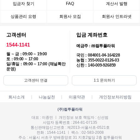
입금자 찾기
FAQ
계산서 발행
상품관리 요령
회원사 모집
회원사 인트라넷
고객센터
입금 계좌번호
1544-1141
예금주 : ㈜컬투플라워
월 ~ 금 : 09:00 ~ 19:00
국민 : 084001-04-164228
토 : 09:00 ~ 17:00
농협 : 355-0022-0126-03
일/휴일 : 09:00 ~ 17:00 (채널톡만
신한 : 140-009-926859
운영)
고객센터 연결
1:1 문의하기
회사소개
나눔실천
이용약관
개인정보처리방침
(주)컬투플라워
대표 : 이종민 ㅣ 개인정보 보호 책임자 : 신선범
사업자 등록번호 : 264-81-07135
통신판매업신고번호 : 제2013-서울서초-0521호
전화 : 1544-1141 ㅣ 팩스 : 02-583-2008
주소 : 서울시 서초구 방배중앙로 31 지호2빌딩 2층 컬투플라워