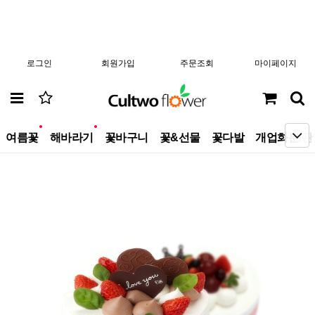
로그인
회원가입
주문조회
마이페이지
new
new
여름꽃
해바라기
꽃바구니
꽃&선물
꽃다발
개업화분/관