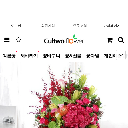
로그인
회원가입
주문조회
마이페이지
new
new
여름꽃
해바라기
꽃바구니
꽃&선물
꽃다발
개업화분/관