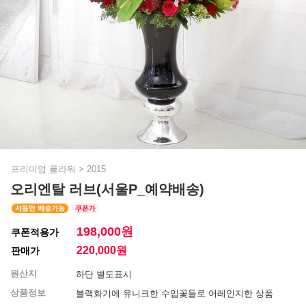
프리미엄 플라워
>
2015
오리엔탈 러브(서울P_예약배송)
198,000원
쿠폰적용가
220,000
원
판매가
원산지
하단 별도표시
상품정보
블랙화기에 유니크한 수입꽃들로 어레인지한 상품