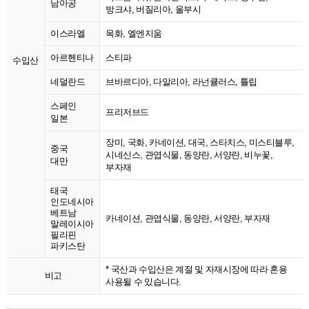
남아공
방크샤, 버질리아, 울부시
이스라엘
목화, 엘엔지움
아르헨티나
스티파
수입산
네덜란드
브바르디아, 다알리아, 라넌큘러스, 튤립
스페인
프리저브드
일본
장미, 국화, 카네이션, 대국, 스타치스, 미스티블루,
중국
시네신스, 관엽식물, 동양란, 서양란, 비누꽃,
대만
부자재
태국
인도네시아
베트남
카네이션, 관엽식물, 동양란, 서양란, 부자재
말레이시아
필리핀
파키스탄
* 국산과 수입산은 계절 및 자재시장에 따라 혼용
비고
사용될 수 있습니다.