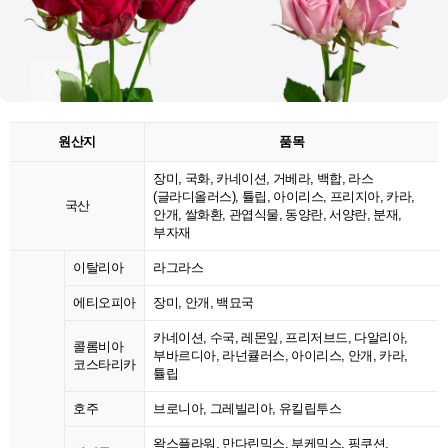
원산지
품목
장미, 국화, 카네이션, 거베라, 백합, 라스
(글라디올러스), 튤립, 아이리스, 프리지아, 카라,
국산
안개, 쌀화환, 관엽식물, 동양란, 서양란, 분재,
부자재
이탈리아
라그라스
에티오피아
장미, 안개, 백묘국
카네이션, 수국, 레몬잎, 프리저브드, 다알리아,
콜롬비아
부바르디아, 라넌큘러스, 아이리스, 안개, 카라,
코스타리카
튤립
호주
브로니아, 그레빌리아, 유킬립투스
왁스플라워, 만다린믹스, 부케믹스, 핑쿠션,