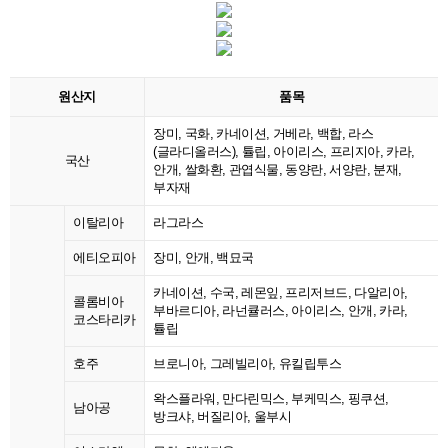
원산지
품목
장미, 국화, 카네이션, 거베라, 백합, 라스
(글라디올러스), 튤립, 아이리스, 프리지아, 카라,
국산
안개, 쌀화환, 관엽식물, 동양란, 서양란, 분재,
부자재
이탈리아
라그라스
에티오피아
장미, 안개, 백묘국
카네이션, 수국, 레몬잎, 프리저브드, 다알리아,
콜롬비아
부바르디아, 라넌큘러스, 아이리스, 안개, 카라,
코스타리카
튤립
호주
브로니아, 그레빌리아, 유킬립투스
왁스플라워, 만다린믹스, 부케믹스, 핑쿠션,
남아공
방크샤, 버질리아, 울부시