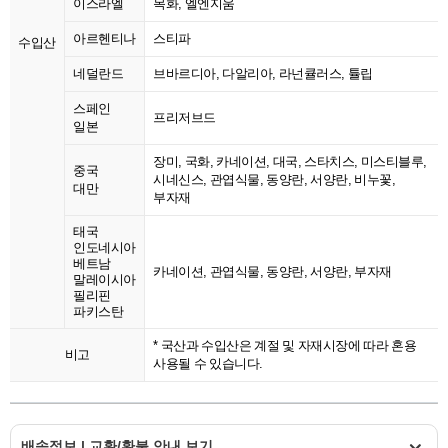
이스라엘
목화, 엘엔지움
아르헨티나
스티파
수입산
네덜란드
브바르디아, 다알리아, 라넌큘러스, 튤립
스페인
프리저브드
일본
장미, 국화, 카네이션, 대국, 스타치스, 미스티블루,
중국
시네신스, 관엽식물, 동양란, 서양란, 비누꽃,
대만
부자재
태국
인도네시아
베트남
카네이션, 관엽식물, 동양란, 서양란, 부자재
말레이시아
필리핀
파키스탄
* 국산과 수입산은 계절 및 자재시장에 따라 혼용
비고
사용될 수 있습니다.
배송정보 | 교환/환불 안내 보기