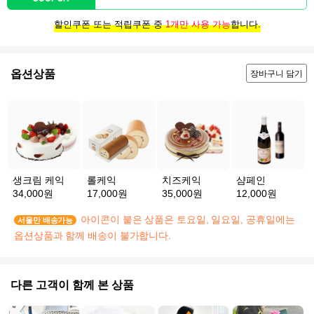
할인쿠폰 또는 적립쿠폰 중
1개만 사용 가능
합니다.
옵션상품
장바구니 담기
생크림 케익
롤케익
치즈케익
샴페인
34,000원
17,000원
35,000원
12,000원
아이콘이 붙은 상품은 토요일, 일요일, 공휴일에는
서울만 배송가능
옵션상품과 함께 배송이 불가합니다.
다른 고객이 함께 본 상품