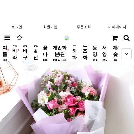
로그인
회원가입
주문조회
마이페이지
분
해
꽃
꽃
축
근
여
꽃
개업화
동
서
재/
바
바
&
하
조
new
new
름
다
분/관
양
양
숯
라
구
선
화
화
꽃
발
엽식물
란
란
부
기
니
물
환
환
작