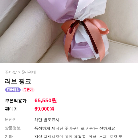
꽃다발
>
5만원대
러브 핑크
65,550원
쿠폰적용가
69,000
원
판매가
원산지
하단 별도표시
상품정보
풍성하게 제작된 꽃바구니로 사랑은 전하세요
기타
지역 자재시장에 따라 계절꽃, 리본, 소재, 포장 등