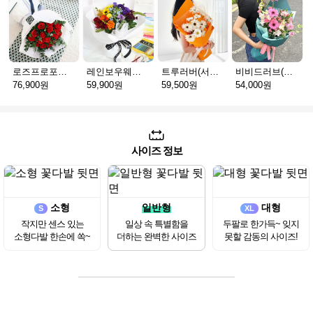
로즈프로포즈_R
레인보우웨이브
트루러버(서울S)
비비드러브(서울S)
76,900원
59,900원
59,500원
54,000원
사이즈 정보
소형
일반형
대형
S
XL
작지만 센스 있는
일상 속 특별함을
두팔로 한가득~ 잊지
소형다발 한손에 쏙~
더하는 완벽한 사이즈
못할 감동의 사이즈!