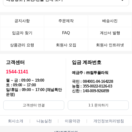
공지사항
주문제작
배송사진
입금자 찾기
FAQ
계산서 발행
상품관리 요령
회원사 모집
회원사 인트라넷
고객센터
입금 계좌번호
1544-1141
예금주 : ㈜컬투플라워
월 ~ 금 : 09:00 ~ 19:00
국민 : 084001-04-164228
토 : 09:00 ~ 17:00
농협 : 355-0022-0126-03
일/휴일 : 09:00 ~ 17:00 (채널톡만
신한 : 140-009-926859
운영)
고객센터 연결
1:1 문의하기
회사소개
나눔실천
이용약관
개인정보처리방침