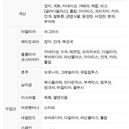
장미, 국화, 카네이션, 거베라, 백합, 라스
(글라디올러스), 튤립, 아이리스, 프리지아, 카라,
국산
안개, 쌀화환, 관엽식물, 동양란, 서양란, 분재,
부자재
이탈리아
라그라스
에티오피아
장미, 안개, 백묘국
카네이션, 수국, 레몬잎, 프리저브드, 다알리아,
콜롬비아
부바르디아, 라넌큘러스, 아이리스, 안개, 카라,
코스타리카
튤립
호주
브로니아, 그레빌리아, 유킬립투스
왁스플라워, 만다린믹스, 부케믹스, 핑쿠션,
남아공
방크샤, 버질리아, 울부시
이스라엘
목화, 엘엔지움
아르헨티나
스티파
수입산
네덜란드
브바르디아, 다알리아, 라넌큘러스, 튤립
스페인