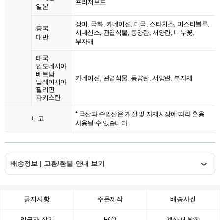
프리저브드
일본
장미, 국화, 카네이션, 대국, 스타치스, 미스티블루,
중국
시네신스, 관엽식물, 동양란, 서양란, 비누꽃,
대만
부자재
태국
인도네시아
베트남
카네이션, 관엽식물, 동양란, 서양란, 부자재
말레이시아
필리핀
파키스탄
* 국산과 수입산은 계절 및 자재시장에 따라 혼용
비고
사용될 수 있습니다.
배송정보 | 교환/환불 안내 보기
공지사항
주문제작
배송사진
입금자 찾기
FAQ
계산서 발행