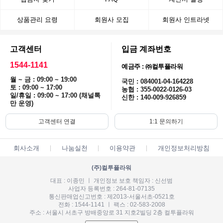
상품관리 요령
회원사 모집
회원사 인트라넷
고객센터
입금 계좌번호
1544-1141
예금주 : ㈜컬투플라워
월 ~ 금 : 09:00 ~ 19:00
국민 : 084001-04-164228
토 : 09:00 ~ 17:00
농협 : 355-0022-0126-03
일/휴일 : 09:00 ~ 17:00 (채널톡
신한 : 140-009-926859
만 운영)
고객센터 연결
1:1 문의하기
회사소개
나눔실천
이용약관
개인정보처리방침
(주)컬투플라워
대표 : 이종민 ㅣ 개인정보 보호 책임자 : 신선범
사업자 등록번호 : 264-81-07135
통신판매업신고번호 : 제2013-서울서초-0521호
전화 : 1544-1141 ㅣ 팩스 : 02-583-2008
주소 : 서울시 서초구 방배중앙로 31 지호2빌딩 2층 컬투플라워