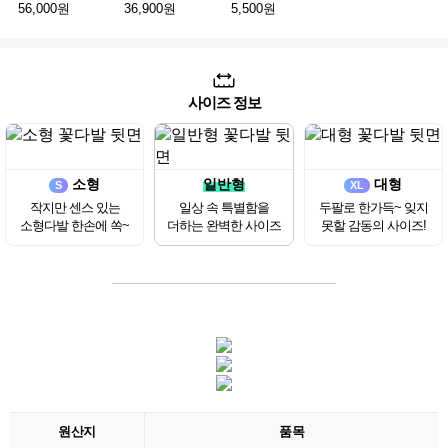
56,000원
36,900원
5,500원
사이즈 정보
소형
일반형
대형
S
XL
작지만 센스 있는
일상 속 특별함을
두팔로 한가득~ 잊지
소형다발 한손에 쏙~
더하는 완벽한 사이즈
못할 감동의 사이즈!
원산지
품목