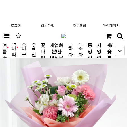
로그인
회원가입
주문조회
마이페이지
분
해
꽃
꽃
축
근
여
꽃
개업화
동
서
재/
바
바
&
하
조
new
new
름
다
분/관
양
양
숯
라
구
선
화
화
꽃
발
엽식물
란
란
부
기
니
물
환
환
작