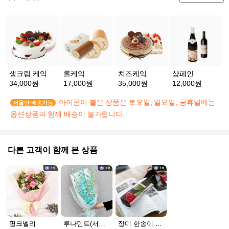
생크림 케익
롤케익
치즈케익
샴페인
34,000원
17,000원
35,000원
12,000원
아이콘이 붙은 상품은 토요일, 일요일, 공휴일에는
서울만 배송가능
옵션상품과 함께 배송이 불가합니다.
다른 고객이 함께 본 상품
핑크넬리
루나민트(서울S)
장미 한송이 프리미엄