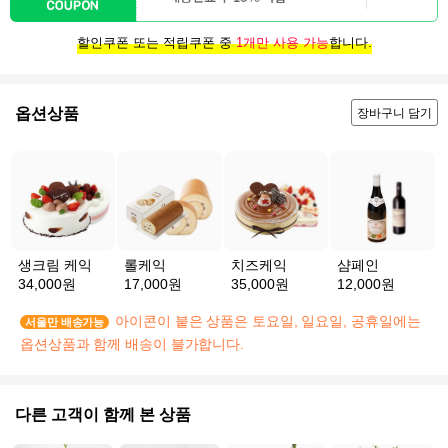
할인쿠폰 또는 적립쿠폰 중
1개만 사용 가능
합니다.
옵션상품
장바구니 담기
생크림 케익
롤케익
치즈케익
샴페인
34,000원
17,000원
35,000원
12,000원
아이콘이 붙은 상품은 토요일, 일요일, 공휴일에는
서울만 배송가능
옵션상품과 함께 배송이 불가합니다.
다른 고객이 함께 본 상품