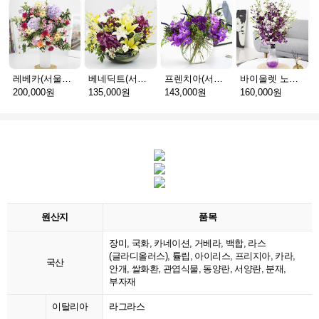
레베카(서울P_예약배송)
베네딕트(서울P_예약배송)
프렌치아(서울P_예약배송)
바이올렛 노블(서울P_예약배송)
200,000원
135,000원
143,000원
160,000원
원산지
품목
장미, 국화, 카네이션, 거베라, 백합, 라스
(글라디올러스), 튤립, 아이리스, 프리지아, 카라,
국산
안개, 쌀화환, 관엽식물, 동양란, 서양란, 분재,
부자재
이탈리아
라그라스