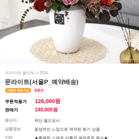
프리미엄 플라워
>
2016
문라이트(서울P_예약배송)
126,000원
쿠폰적용가
140,000
원
판매가
원산지
하단 별도표시
상품정보
동양적인 느낌으로 제작된 화기 상품
기타
★특별한 소재로 이틀전 예약주문 필수★