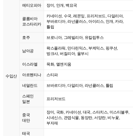
에티오피아
장미, 안개, 백묘국
카네이션, 수국, 레몬잎, 프리저브드, 다알리아,
콜롬비아
부바르디아, 라넌큘러스, 아이리스, 안개, 카라,
코스타리카
튤립
호주
브로니아, 그레빌리아, 유킬립투스
왁스플라워, 만다린믹스, 부케믹스, 핑쿠션,
남아공
방크샤, 버질리아, 울부시
이스라엘
목화, 엘엔지움
아르헨티나
스티파
수입산
네덜란드
브바르디아, 다알리아, 라넌큘러스, 튤립
스페인
프리저브드
일본
장미, 국화, 카네이션, 대국, 스타치스, 미스티블루,
중국
시네신스, 관엽식물, 동양란, 서양란, 비누꽃,
대만
부자재
태국