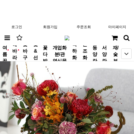
로그인
회원가입
주문조회
마이페이지
분
해
꽃
꽃
축
근
여
꽃
개업화
동
서
재/
바
바
&
하
조
new
new
름
다
분/관
양
양
숯
라
구
선
화
화
꽃
발
엽식물
란
란
부
기
니
물
환
환
작