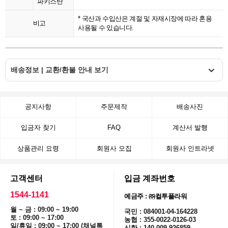
파키스탄
* 국산과 수입산은 계절 및 자재시장에 따라 혼용
비고
사용될 수 있습니다.
배송정보 | 교환/환불 안내 보기
공지사항
주문제작
배송사진
입금자 찾기
FAQ
계산서 발행
상품관리 요령
회원사 모집
회원사 인트라넷
고객센터
입금 계좌번호
1544-1141
예금주 : ㈜컬투플라워
월 ~ 금 : 09:00 ~ 19:00
국민 : 084001-04-164228
토 : 09:00 ~ 17:00
농협 : 355-0022-0126-03
일/휴일 : 09:00 ~ 17:00 (채널톡
신한 : 140-009-926859