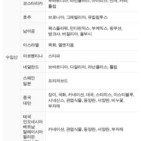
부바르디아, 라넌큘러스, 아이리스, 안개, 카라,
코스타리카
튤립
호주
브로니아, 그레빌리아, 유킬립투스
왁스플라워, 만다린믹스, 부케믹스, 핑쿠션,
남아공
방크샤, 버질리아, 울부시
이스라엘
목화, 엘엔지움
아르헨티나
스티파
수입산
네덜란드
브바르디아, 다알리아, 라넌큘러스, 튤립
스페인
프리저브드
일본
장미, 국화, 카네이션, 대국, 스타치스, 미스티블루,
중국
시네신스, 관엽식물, 동양란, 서양란, 비누꽃,
대만
부자재
태국
인도네시아
베트남
카네이션, 관엽식물, 동양란, 서양란, 부자재
말레이시아
필리핀