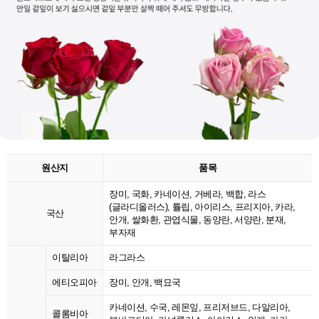
원산지
품목
장미, 국화, 카네이션, 거베라, 백합, 라스
(글라디올러스), 튤립, 아이리스, 프리지아, 카라,
국산
안개, 쌀화환, 관엽식물, 동양란, 서양란, 분재,
부자재
이탈리아
라그라스
에티오피아
장미, 안개, 백묘국
카네이션, 수국, 레몬잎, 프리저브드, 다알리아,
콜롬비아