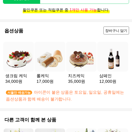
할인쿠폰 또는 적립쿠폰 중
1개만 사용 가능
합니다.
옵션상품
장바구니 담기
생크림 케익
롤케익
치즈케익
샴페인
34,000원
17,000원
35,000원
12,000원
아이콘이 붙은 상품은 토요일, 일요일, 공휴일에는
서울만 배송가능
옵션상품과 함께 배송이 불가합니다.
다른 고객이 함께 본 상품