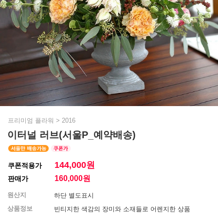
프리미엄 플라워
>
2016
이터널 러브(서울P_예약배송)
144,000원
쿠폰적용가
160,000
원
판매가
원산지
하단 별도표시
상품정보
빈티지한 색감의 장미와 소재들로 어렌지한 상품