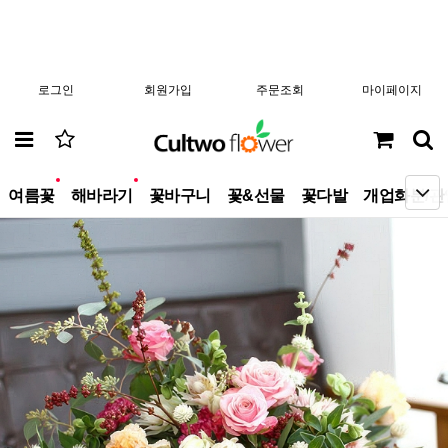
로그인
회원가입
주문조회
마이페이지
new
new
여름꽃
해바라기
꽃바구니
꽃&선물
꽃다발
개업화분/관