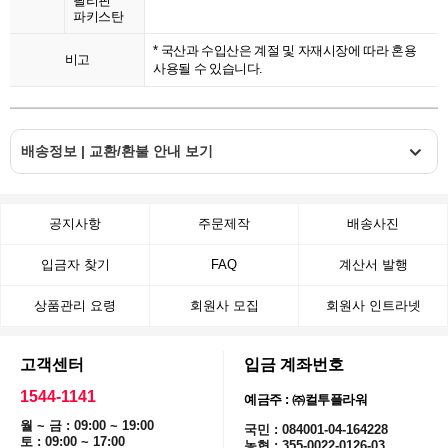
필리핀
파키스탄
* 국산과 수입산은 계절 및 자재시장에 따라 혼용
비고
사용될 수 있습니다.
배송정보 | 교환/환불 안내 보기
공지사항
주문제작
배송사진
입금자 찾기
FAQ
계산서 발행
상품관리 요령
회원사 모집
회원사 인트라넷
고객센터
입금 계좌번호
1544-1141
예금주 : ㈜컬투플라워
월 ~ 금 : 09:00 ~ 19:00
국민 : 084001-04-164228
토 : 09:00 ~ 17:00
농협 : 355-0022-0126-03