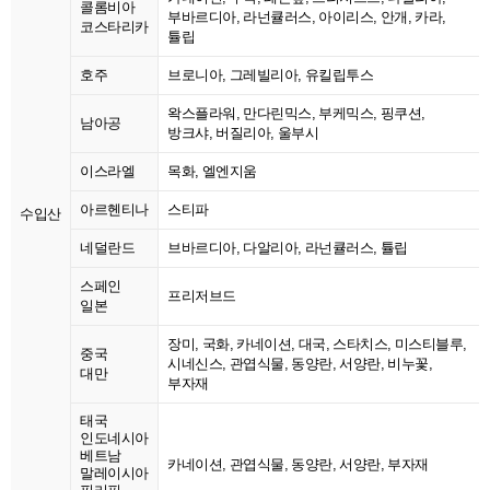
콜롬비아
부바르디아, 라넌큘러스, 아이리스, 안개, 카라,
코스타리카
튤립
호주
브로니아, 그레빌리아, 유킬립투스
왁스플라워, 만다린믹스, 부케믹스, 핑쿠션,
남아공
방크샤, 버질리아, 울부시
이스라엘
목화, 엘엔지움
아르헨티나
스티파
수입산
네덜란드
브바르디아, 다알리아, 라넌큘러스, 튤립
스페인
프리저브드
일본
장미, 국화, 카네이션, 대국, 스타치스, 미스티블루,
중국
시네신스, 관엽식물, 동양란, 서양란, 비누꽃,
대만
부자재
태국
인도네시아
베트남
카네이션, 관엽식물, 동양란, 서양란, 부자재
말레이시아