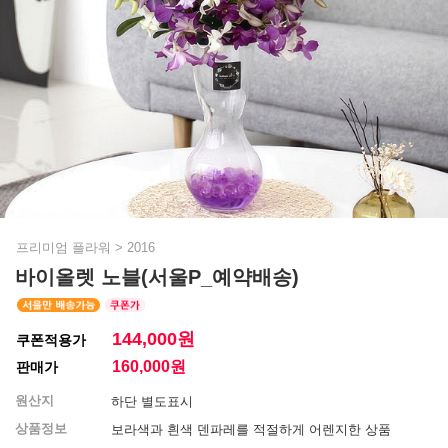
프리미엄 플라워
>
2016
바이올렛 노블(서울P_예약배송)
144,000원
쿠폰적용가
160,000
원
판매가
원산지
하단 별도표시
상품정보
보라색과 흰색 덴파레를 적절하게 어렌지한 상품