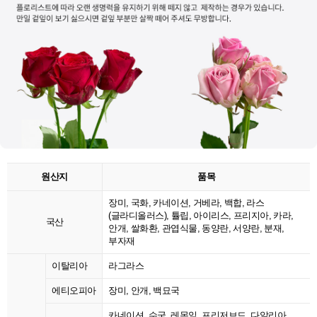
원산지
품목
장미, 국화, 카네이션, 거베라, 백합, 라스
(글라디올러스), 튤립, 아이리스, 프리지아, 카라,
국산
안개, 쌀화환, 관엽식물, 동양란, 서양란, 분재,
부자재
이탈리아
라그라스
에티오피아
장미, 안개, 백묘국
카네이션, 수국, 레몬잎, 프리저브드, 다알리아,