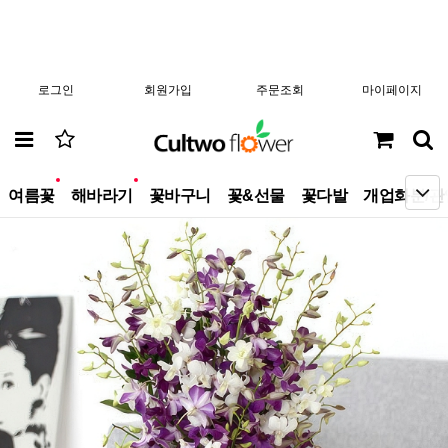
로그인
회원가입
주문조회
마이페이지
new
new
여름꽃
해바라기
꽃바구니
꽃&선물
꽃다발
개업화분/관