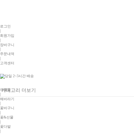
로그인
|
회원가입
|
장바구니
|
주문내역
|
고객센터
여름꽃
카테고리 더보기
|
해바라기
|
꽃바구니
|
꽃&선물
|
꽃다발
|