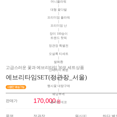
머니플라워
|
대형 꽃다발
|
프리미엄 플라워
|
프리미엄 난
|
장미 100송이
트랜드 핫픽
|
정관장 특별전
|
오설록 티세트
|
쌀화환
|
고급스러운 꽃과 에브리타임 30포 세트상품
인테리어 화분
|
에브리타임SET(정관장_서울)
테이블 화분
|
행사꽃 대량구매
|
웨딩부케
|
170,000
판매가
원
플라워 데코
품명
정관장
원산지
하단 별