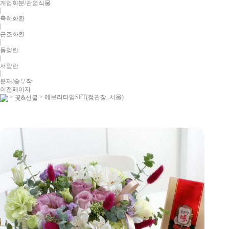
개업화분/관엽식물
|
축하화환
|
근조화환
|
동양란
|
서양란
|
분재/숯부작
이전페이지
>
> 에브리타임SET(정관장_서울)
꽃&선물