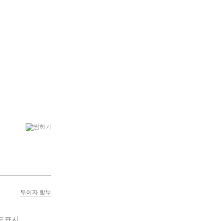
6
행복나무
7
플랜테리어
무이자 할부
도표시