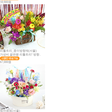
59,900원
리틀트리_종이방향제(서울)
가성비 끝판왕 리틀트리! 방향..
67,000원
썸머캠핑(서울)