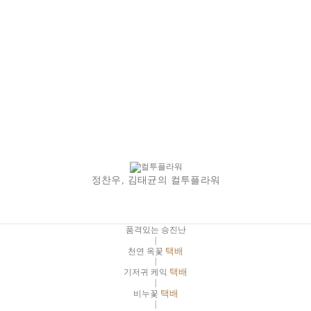
정찬우, 김태균의 컬투플라워
품격있는 승진난
|
천연 옥꽃
택배
|
기저귀 케익
택배
|
비누꽃
택배
|