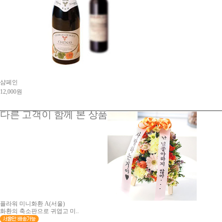
샴페인
12,000원
다른 고객이 함께 본 상품
플라워 미니화환 A(서울)
화환의 축소판으로 귀엽고 미..