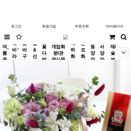
로그인
회원가입
주문조회
마이페이지
분
해
꽃
꽃
축
근
여
꽃
개업화
동
서
재/
바
바
&
하
조
new
new
름
다
분/관
양
양
숯
라
구
선
화
화
꽃
발
엽식물
란
란
부
기
니
물
환
환
작