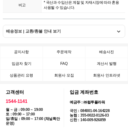
* 국산과 수입산은 계절 및 자재시장에 따라 혼용
비고
사용될 수 있습니다.
배송정보 | 교환/환불 안내 보기
공지사항
주문제작
배송사진
입금자 찾기
FAQ
계산서 발행
상품관리 요령
회원사 모집
회원사 인트라넷
고객센터
입금 계좌번호
1544-1141
예금주 : ㈜컬투플라워
월 ~ 금 : 09:00 ~ 19:00
국민 : 084001-04-164228
토 : 09:00 ~ 17:00
농협 : 355-0022-0126-03
일/휴일 : 09:00 ~ 17:00 (채널톡만
신한 : 140-009-926859
운영)