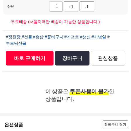
수량
+1
-1
무료배송 (서울지역만 배송이 가능한 상품입니다.)
#정관장
#선물
#홍삼
#꽃바구니
#기프트
#생신
#기념일
#
부모님선물
바로 구매하기
장바구니
관심상품
이 상품은
쿠폰사용이 불가
한
상품입니다.
옵션상품
장바구니 담기