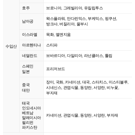
호주
브로니아, 그레빌리아, 유킬립투스
왁스플라워, 만다린믹스, 부케믹스, 핑쿠션,
남아공
방크샤, 버질리아, 울부시
이스라엘
목화, 엘엔지움
아르헨티나
스티파
수입산
네덜란드
브바르디아, 다알리아, 라넌큘러스, 튤립
스페인
프리저브드
일본
장미, 국화, 카네이션, 대국, 스타치스, 미스티블루,
중국
시네신스, 관엽식물, 동양란, 서양란, 비누꽃,
대만
부자재
태국
인도네시아
베트남
카네이션, 관엽식물, 동양란, 서양란, 부자재
말레이시아
필리핀
파키스탄