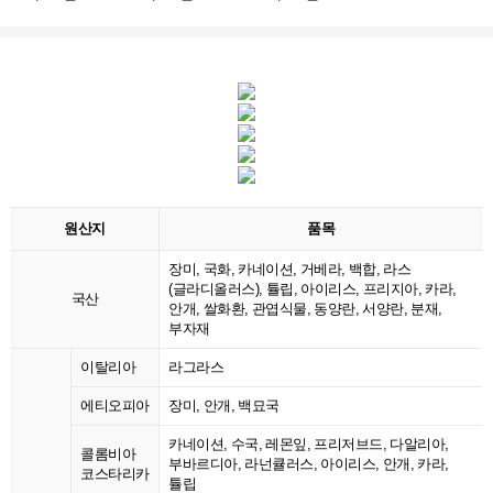
원산지
품목
장미, 국화, 카네이션, 거베라, 백합, 라스
(글라디올러스), 튤립, 아이리스, 프리지아, 카라,
국산
안개, 쌀화환, 관엽식물, 동양란, 서양란, 분재,
부자재
이탈리아
라그라스
에티오피아
장미, 안개, 백묘국
카네이션, 수국, 레몬잎, 프리저브드, 다알리아,
콜롬비아
부바르디아, 라넌큘러스, 아이리스, 안개, 카라,
코스타리카
튤립