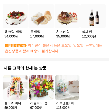
생크림 케익
롤케익
치즈케익
샴페인
34,000원
17,000원
35,000원
12,000원
아이콘이 붙은 상품은 토요일, 일요일, 공휴일에는
서울만 배송가능
옵션상품과 함께 배송이 불가합니다.
다른 고객이 함께 본 상품
플라워 미니화환 A(서울)
리틀트리_종이방향제(서울)
러브엔젤+아가방딸랑이(서울)
59,900원
67,000원
115,000원