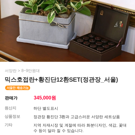
서양란
>
8~9만원대
믹스호접란+황진단12환SET(정관장_서울)
345,000
원
판매가
원산지
하단 별도표시
상품정보
정관장 황진단 3환과 고급스러운 서양란 세트상품
기타
지역 자재시장 및 계절에 따라 화분디자인, 색감, 꽃대
수 등이 달라 질 수 있습니다.