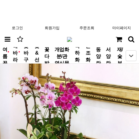
로그인
회원가입
주문조회
마이페이지
분
해
꽃
꽃
축
근
여
꽃
개업화
동
서
재/
바
바
&
하
조
new
new
름
다
분/관
양
양
숯
라
구
선
화
화
꽃
발
엽식물
란
란
부
기
니
물
환
환
작