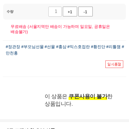
수량
+1
-1
무료배송 (서울지역만 배송이 가능하며 일요일, 공휴일은
배송불가)
#정관장
#부모님선물
#선물
#홍삼
#믹스호접란
#황진단
#리틀잼
#
만천홍
이 상품은
쿠폰사용이 불가
한
상품입니다.