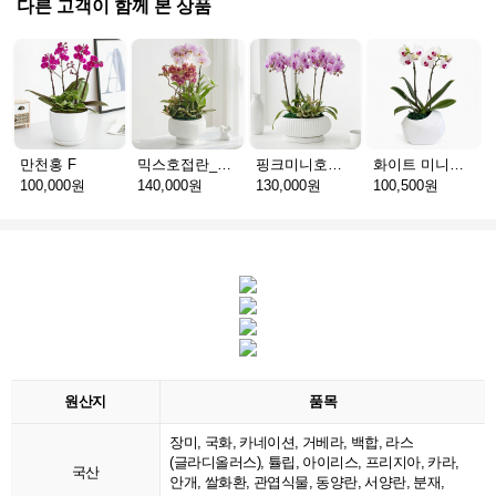
다른 고객이 함께 본 상품
만천홍 F
믹스호접란_고급분 E(서울)
핑크미니호접_고급분 D(서울)
화이트 미니호접 B(서울)
100,000원
140,000원
130,000원
100,500원
원산지
품목
장미, 국화, 카네이션, 거베라, 백합, 라스
(글라디올러스), 튤립, 아이리스, 프리지아, 카라,
국산
안개, 쌀화환, 관엽식물, 동양란, 서양란, 분재,