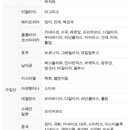
부자재
이탈리아
라그라스
에티오피아
장미, 안개, 백묘국
카네이션, 수국, 레몬잎, 프리저브드, 다알리아,
콜롬비아
부바르디아, 라넌큘러스, 아이리스, 안개, 카라,
코스타리카
튤립
호주
브로니아, 그레빌리아, 유킬립투스
왁스플라워, 만다린믹스, 부케믹스, 핑쿠션,
남아공
방크샤, 버질리아, 울부시
이스라엘
목화, 엘엔지움
아르헨티나
스티파
수입산
네덜란드
브바르디아, 다알리아, 라넌큘러스, 튤립
스페인
프리저브드
일본
장미, 국화, 카네이션, 대국, 스타치스, 미스티블루,
중국
시네신스, 관엽식물, 동양란, 서양란, 비누꽃,