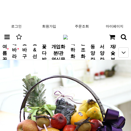
로그인
회원가입
주문조회
마이페이지
분
해
꽃
꽃
축
근
여
꽃
개업화
동
서
재/
바
바
&
하
조
new
new
름
다
분/관
양
양
숯
라
구
선
화
화
꽃
발
엽식물
란
란
부
기
니
물
환
환
작