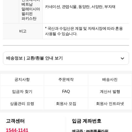
베트남
카네이션, 관엽식물, 동양란, 서양란, 부자재
말레이시아
필리핀
파키스탄
* 국산과 수입산은 계절 및 자재시장에 따라 혼용
비고
사용될 수 있습니다.
배송정보 | 교환/환불 안내 보기
공지사항
주문제작
배송사진
입금자 찾기
FAQ
계산서 발행
상품관리 요령
회원사 모집
회원사 인트라넷
고객센터
입금 계좌번호
1544-1141
예금주 : ㈜컬투플라워