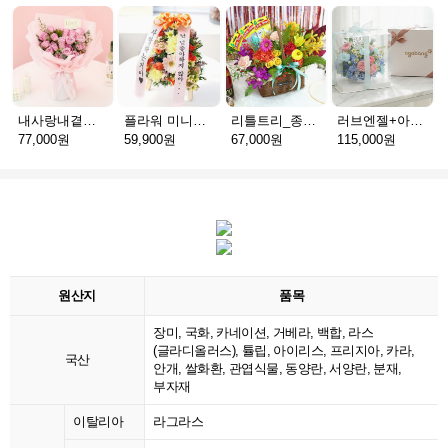
내사랑내곁에_R
플라워 미니화환 A(서울)
리틀트리_종이방향제(서울)
러브엔젤+아가방딸랑이(서울)
77,000원
59,900원
67,000원
115,000원
원산지
품목
장미, 국화, 카네이션, 거베라, 백합, 라스
(글라디올러스), 튤립, 아이리스, 프리지아, 카라,
국산
안개, 쌀화환, 관엽식물, 동양란, 서양란, 분재,
부자재
이탈리아
라그라스