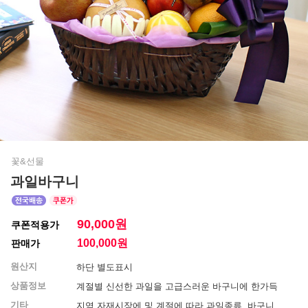
꽃&선물
과일바구니
90,000원
쿠폰적용가
100,000
원
판매가
원산지
하단 별도표시
상품정보
계절별 신선한 과일을 고급스러운 바구니에 한가득
기타
지역 자재시장에 및 계절에 따라 과일종류, 바구니,