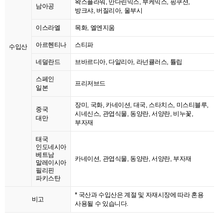
왁스플라워, 만다린믹스, 부케믹스, 핑쿠션,
남아공
방크샤, 버질리아, 울부시
이스라엘
목화, 엘엔지움
아르헨티나
스티파
수입산
네덜란드
브바르디아, 다알리아, 라넌큘러스, 튤립
스페인
프리저브드
일본
장미, 국화, 카네이션, 대국, 스타치스, 미스티블루,
중국
시네신스, 관엽식물, 동양란, 서양란, 비누꽃,
대만
부자재
태국
인도네시아
베트남
카네이션, 관엽식물, 동양란, 서양란, 부자재
말레이시아
필리핀
파키스탄
* 국산과 수입산은 계절 및 자재시장에 따라 혼용
비고
사용될 수 있습니다.