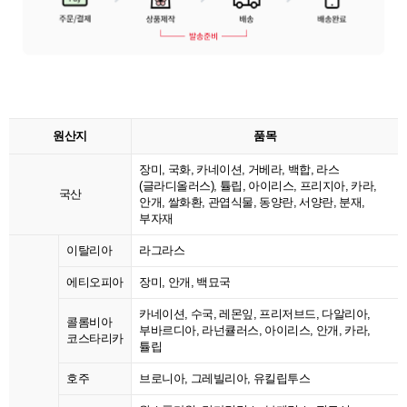
원산지
품목
장미, 국화, 카네이션, 거베라, 백합, 라스
(글라디올러스), 튤립, 아이리스, 프리지아, 카라,
국산
안개, 쌀화환, 관엽식물, 동양란, 서양란, 분재,
부자재
이탈리아
라그라스
에티오피아
장미, 안개, 백묘국
카네이션, 수국, 레몬잎, 프리저브드, 다알리아,
콜롬비아
부바르디아, 라넌큘러스, 아이리스, 안개, 카라,
코스타리카
튤립
호주
브로니아, 그레빌리아, 유킬립투스