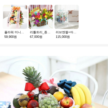
플라워 미니화환 A(서울)
리틀트리_종이방향제(서울)
러브엔젤+아가방딸랑이(서울)
59,900원
67,000원
115,000원