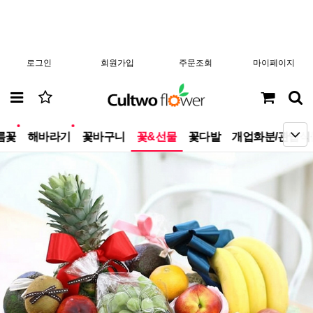
로그인
회원가입
주문조회
마이페이지
new
new
름꽃
해바라기
꽃바구니
꽃&선물
꽃다발
개업화분/관엽식