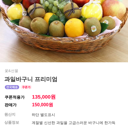
꽃&선물
과일바구니 프리미엄
135,000원
쿠폰적용가
150,000
원
판매가
원산지
하단 별도표시
상품정보
계절별 신선한 과일을 고급스러운 바구니에 한가득