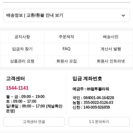
배송정보 | 교환/환불 안내 보기
공지사항
주문제작
배송사진
입금자 찾기
FAQ
계산서 발행
상품관리 요령
회원사 모집
회원사 인트라넷
고객센터
입금 계좌번호
1544-1141
예금주 : ㈜컬투플라워
월 ~ 금 : 09:00 ~ 19:00
국민 : 084001-04-164228
토 : 09:00 ~ 17:00
농협 : 355-0022-0126-03
일/휴일 : 09:00 ~ 17:00 (채널톡만
신한 : 140-009-926859
운영)
고객센터 연결
1:1 문의하기