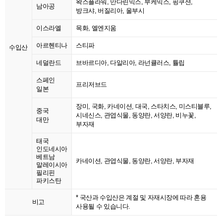
왁스플라워, 만다린믹스, 부케믹스, 핑쿠션,
남아공
방크샤, 버질리아, 울부시
이스라엘
목화, 엘엔지움
아르헨티나
스티파
수입산
네덜란드
브바르디아, 다알리아, 라넌큘러스, 튤립
스페인
프리저브드
일본
장미, 국화, 카네이션, 대국, 스타치스, 미스티블루,
중국
시네신스, 관엽식물, 동양란, 서양란, 비누꽃,
대만
부자재
태국
인도네시아
베트남
카네이션, 관엽식물, 동양란, 서양란, 부자재
말레이시아
필리핀
파키스탄
* 국산과 수입산은 계절 및 자재시장에 따라 혼용
비고
사용될 수 있습니다.