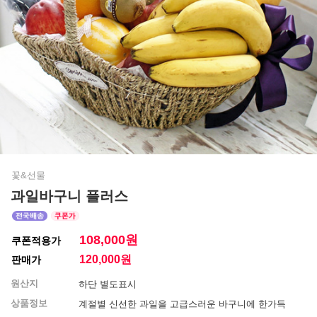
꽃&선물
과일바구니 플러스
108,000원
쿠폰적용가
120,000
원
판매가
원산지
하단 별도표시
상품정보
계절별 신선한 과일을 고급스러운 바구니에 한가득