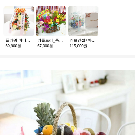
플라워 미니화환 A(서울)
리틀트리_종이방향제(서울)
러브엔젤+아가방딸랑이(서울)
59,900원
67,000원
115,000원