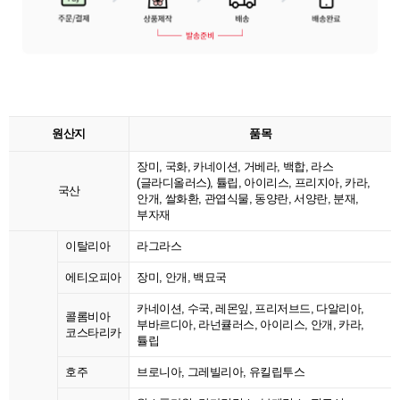
원산지
품목
장미, 국화, 카네이션, 거베라, 백합, 라스
(글라디올러스), 튤립, 아이리스, 프리지아, 카라,
국산
안개, 쌀화환, 관엽식물, 동양란, 서양란, 분재,
부자재
이탈리아
라그라스
에티오피아
장미, 안개, 백묘국
카네이션, 수국, 레몬잎, 프리저브드, 다알리아,
콜롬비아
부바르디아, 라넌큘러스, 아이리스, 안개, 카라,
코스타리카
튤립
호주
브로니아, 그레빌리아, 유킬립투스