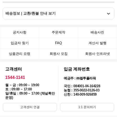
배송정보 | 교환/환불 안내 보기
공지사항
주문제작
배송사진
입금자 찾기
FAQ
계산서 발행
상품관리 요령
회원사 모집
회원사 인트라넷
고객센터
입금 계좌번호
1544-1141
예금주 : ㈜컬투플라워
월 ~ 금 : 09:00 ~ 19:00
국민 : 084001-04-164228
토 : 09:00 ~ 17:00
농협 : 355-0022-0126-03
일/휴일 : 09:00 ~ 17:00 (채널톡만
신한 : 140-009-926859
운영)
고객센터 연결
1:1 문의하기