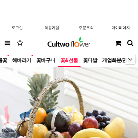
로그인
회원가입
주문조회
마이페이지
new
new
름꽃
해바라기
꽃바구니
꽃&선물
꽃다발
개업화분/관엽식