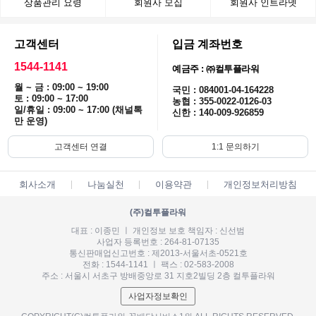
상품관리 요령
회원사 모집
회원사 인트라넷
고객센터
입금 계좌번호
1544-1141
예금주 : ㈜컬투플라워
월 ~ 금 : 09:00 ~ 19:00
국민 : 084001-04-164228
토 : 09:00 ~ 17:00
농협 : 355-0022-0126-03
일/휴일 : 09:00 ~ 17:00 (채널톡
신한 : 140-009-926859
만 운영)
고객센터 연결
1:1 문의하기
회사소개
나눔실천
이용약관
개인정보처리방침
(주)컬투플라워
대표 : 이종민 ㅣ 개인정보 보호 책임자 : 신선범
사업자 등록번호 : 264-81-07135
통신판매업신고번호 : 제2013-서울서초-0521호
전화 : 1544-1141 ㅣ 팩스 : 02-583-2008
주소 : 서울시 서초구 방배중앙로 31 지호2빌딩 2층 컬투플라워
사업자정보확인