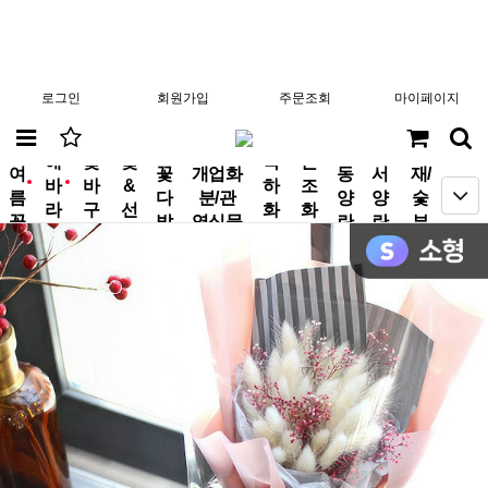
로그인
회원가입
주문조회
마이페이지
분
해
꽃
꽃
축
근
여
꽃
개업화
동
서
재/
바
바
&
하
조
new
new
름
다
분/관
양
양
숯
라
구
선
화
화
꽃
발
엽식물
란
란
부
기
니
물
환
환
작