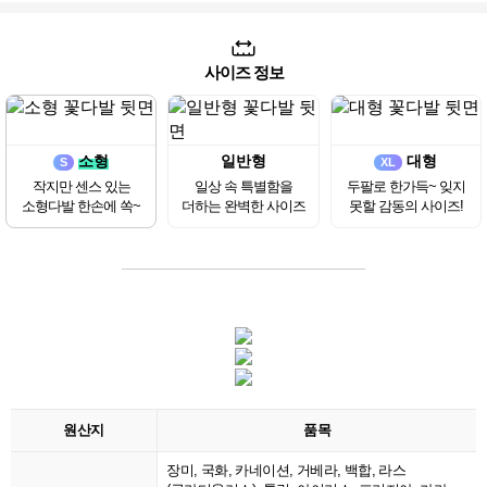
사이즈 정보
소형
일반형
대형
S
XL
작지만 센스 있는
일상 속 특별함을
두팔로 한가득~ 잊지
소형다발 한손에 쏙~
더하는 완벽한 사이즈
못할 감동의 사이즈!
원산지
품목
장미, 국화, 카네이션, 거베라, 백합, 라스