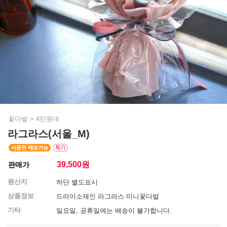
꽃다발
>
4만원대
라그라스(서울_M)
39,500
원
판매가
원산지
하단 별도표시
상품정보
드라이소재인 라그라스 미니꽃다발
기타
일요일, 공휴일에는 배송이 불가합니다.