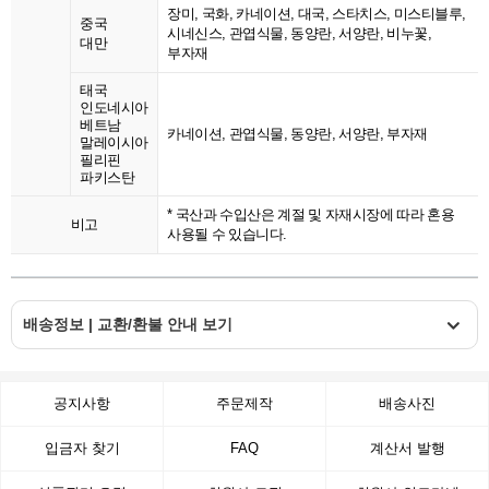
장미, 국화, 카네이션, 대국, 스타치스, 미스티블루,
중국
시네신스, 관엽식물, 동양란, 서양란, 비누꽃,
대만
부자재
태국
인도네시아
베트남
카네이션, 관엽식물, 동양란, 서양란, 부자재
말레이시아
필리핀
파키스탄
* 국산과 수입산은 계절 및 자재시장에 따라 혼용
비고
사용될 수 있습니다.
배송정보 | 교환/환불 안내 보기
공지사항
주문제작
배송사진
입금자 찾기
FAQ
계산서 발행