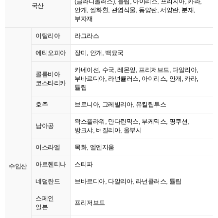
(글라디올러스), 튤립, 아이리스, 프리지아, 카라,
국산
안개, 쌀화환, 관엽식물, 동양란, 서양란, 분재,
부자재
이탈리아
라그라스
에티오피아
장미, 안개, 백묘국
카네이션, 수국, 레몬잎, 프리저브드, 다알리아,
콜롬비아
부바르디아, 라넌큘러스, 아이리스, 안개, 카라,
코스타리카
튤립
호주
브로니아, 그레빌리아, 유킬립투스
왁스플라워, 만다린믹스, 부케믹스, 핑쿠션,
남아공
방크샤, 버질리아, 울부시
이스라엘
목화, 엘엔지움
아르헨티나
스티파
수입산
네덜란드
브바르디아, 다알리아, 라넌큘러스, 튤립
스페인
프리저브드
일본