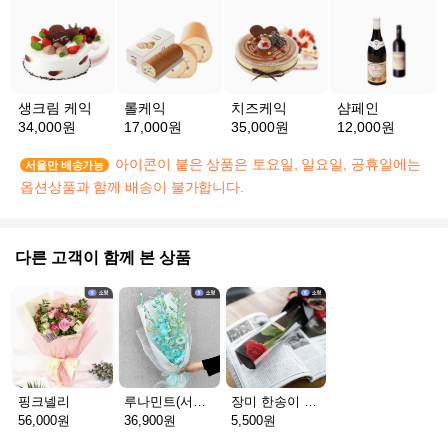
생크림 케익
롤케익
치즈케익
샴페인
34,000원
17,000원
35,000원
12,000원
아이콘이 붙은 상품은 토요일, 일요일, 공휴일에는
서울만 배송가능
옵션상품과 함께 배송이 불가합니다.
다른 고객이 함께 본 상품
핑크넬리
루나민트(서울S)
장미 한송이 프리미엄
56,000원
36,900원
5,500원