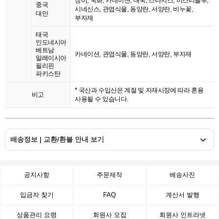
장미, 국화, 카네이션, 대국, 스타치스, 미스티블루,
중국
시네신스, 관엽식물, 동양란, 서양란, 비누꽃,
대만
부자재
태국
인도네시아
베트남
카네이션, 관엽식물, 동양란, 서양란, 부자재
말레이시아
필리핀
파키스탄
* 국산과 수입산은 계절 및 자재시장에 따라 혼용
비고
사용될 수 있습니다.
배송정보 | 교환/환불 안내 보기
공지사항
주문제작
배송사진
입금자 찾기
FAQ
계산서 발행
상품관리 요령
회원사 모집
회원사 인트라넷