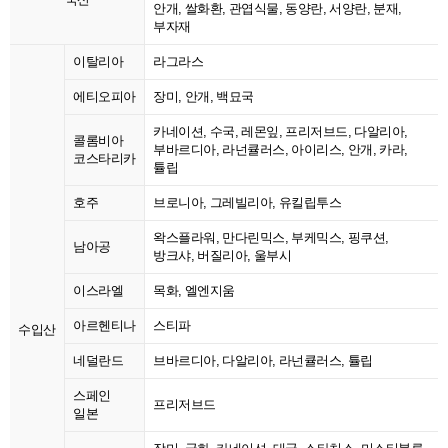
안개, 쌀화환, 관엽식물, 동양란, 서양란, 분재,
부자재
이탈리아
라그라스
에티오피아
장미, 안개, 백묘국
카네이션, 수국, 레몬잎, 프리저브드, 다알리아,
콜롬비아
부바르디아, 라넌큘러스, 아이리스, 안개, 카라,
코스타리카
튤립
호주
브로니아, 그레빌리아, 유킬립투스
왁스플라워, 만다린믹스, 부케믹스, 핑쿠션,
남아공
방크샤, 버질리아, 울부시
이스라엘
목화, 엘엔지움
아르헨티나
스티파
수입산
네덜란드
브바르디아, 다알리아, 라넌큘러스, 튤립
스페인
프리저브드
일본