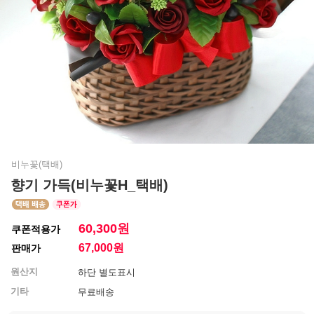
비누꽃(택배)
향기 가득(비누꽃H_택배)
60,300원
쿠폰적용가
67,000
원
판매가
원산지
하단 별도표시
기타
무료배송