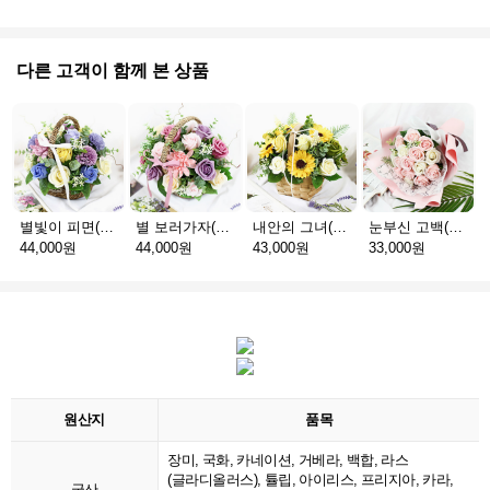
다른 고객이 함께 본 상품
별빛이 피면(비누꽃H_택배)
별 보러가자(비누꽃H_택배)
내안의 그녀(비누꽃H_택배)
눈부신 고백(비누꽃H_택배)
44,000원
44,000원
43,000원
33,000원
원산지
품목
장미, 국화, 카네이션, 거베라, 백합, 라스
(글라디올러스), 튤립, 아이리스, 프리지아, 카라,
국산