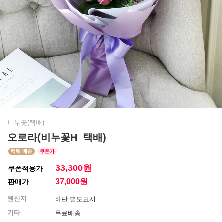
비누꽃(택배)
오로라(비누꽃H_택배)
33,300원
쿠폰적용가
37,000
원
판매가
원산지
하단 별도표시
기타
무료배송