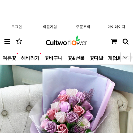
로그인
회원가입
주문조회
마이페이지
new
new
여름꽃
해바라기
꽃바구니
꽃&선물
꽃다발
개업화분/관