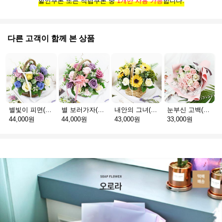
할인쿠폰 또는 적립쿠폰 중
1개만 사용 가능
합니다.
다른 고객이 함께 본 상품
별빛이 피면(비누꽃H_택배)
별 보러가자(비누꽃H_택배)
내안의 그녀(비누꽃H_택배)
눈부신 고백(비누꽃H_택배)
44,000원
44,000원
43,000원
33,000원