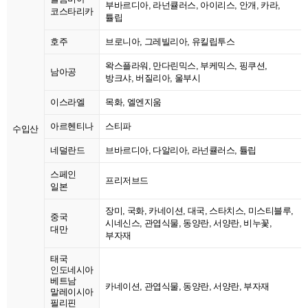
부바르디아, 라넌큘러스, 아이리스, 안개, 카라,
코스타리카
튤립
호주
브로니아, 그레빌리아, 유킬립투스
왁스플라워, 만다린믹스, 부케믹스, 핑쿠션,
남아공
방크샤, 버질리아, 울부시
이스라엘
목화, 엘엔지움
아르헨티나
스티파
수입산
네덜란드
브바르디아, 다알리아, 라넌큘러스, 튤립
스페인
프리저브드
일본
장미, 국화, 카네이션, 대국, 스타치스, 미스티블루,
중국
시네신스, 관엽식물, 동양란, 서양란, 비누꽃,
대만
부자재
태국
인도네시아
베트남
카네이션, 관엽식물, 동양란, 서양란, 부자재
말레이시아
필리핀