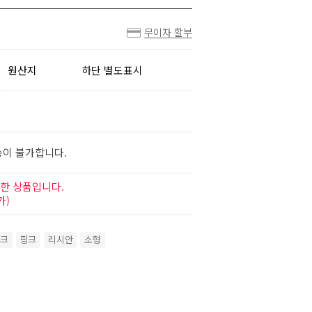
무이자 할부
원산지
하단 별도표시
송이 불가합니다.
한 상품입니다.
가)
크
핑크
리시안
소형