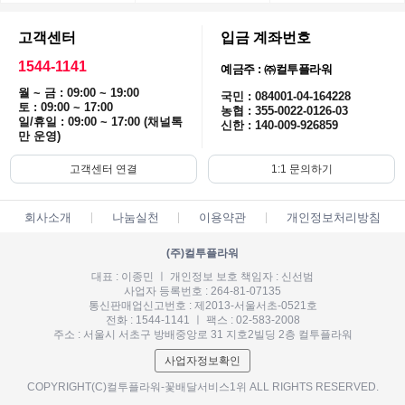
고객센터
입금 계좌번호
1544-1141
예금주 : ㈜컬투플라워
월 ~ 금 : 09:00 ~ 19:00
국민 : 084001-04-164228
토 : 09:00 ~ 17:00
농협 : 355-0022-0126-03
일/휴일 : 09:00 ~ 17:00 (채널톡
신한 : 140-009-926859
만 운영)
고객센터 연결
1:1 문의하기
회사소개
나눔실천
이용약관
개인정보처리방침
(주)컬투플라워
대표 : 이종민 ㅣ 개인정보 보호 책임자 : 신선범
사업자 등록번호 : 264-81-07135
통신판매업신고번호 : 제2013-서울서초-0521호
전화 : 1544-1141 ㅣ 팩스 : 02-583-2008
주소 : 서울시 서초구 방배중앙로 31 지호2빌딩 2층 컬투플라워
사업자정보확인
COPYRIGHT(C)컬투플라워-꽃배달서비스1위 ALL RIGHTS RESERVED.