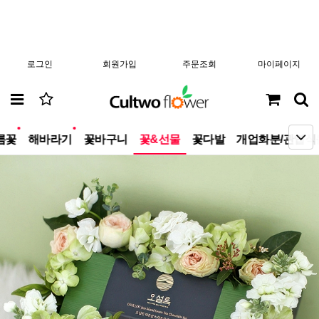
로그인
회원가입
주문조회
마이페이지
new
new
름꽃
해바라기
꽃바구니
꽃&선물
꽃다발
개업화분/관엽식