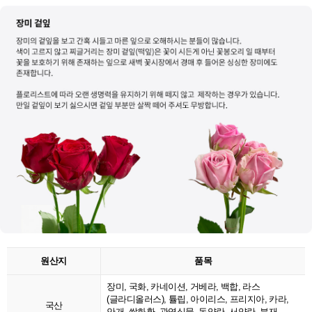
원산지
품목
장미, 국화, 카네이션, 거베라, 백합, 라스
(글라디올러스), 튤립, 아이리스, 프리지아, 카라,
국산
안개, 쌀화환, 관엽식물, 동양란, 서양란, 분재,