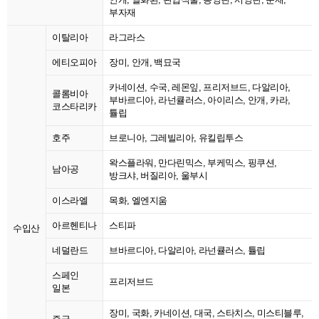
부자재
이탈리아
라그라스
에티오피아
장미, 안개, 백묘국
카네이션, 수국, 레몬잎, 프리저브드, 다알리아,
콜롬비아
부바르디아, 라넌큘러스, 아이리스, 안개, 카라,
코스타리카
튤립
호주
브로니아, 그레빌리아, 유킬립투스
왁스플라워, 만다린믹스, 부케믹스, 핑쿠션,
남아공
방크샤, 버질리아, 울부시
이스라엘
목화, 엘엔지움
아르헨티나
스티파
수입산
네덜란드
브바르디아, 다알리아, 라넌큘러스, 튤립
스페인
프리저브드
일본
장미, 국화, 카네이션, 대국, 스타치스, 미스티블루,