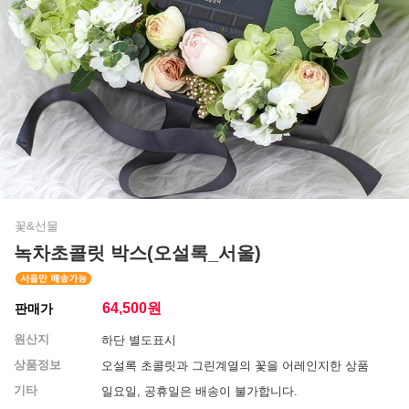
꽃&선물
녹차초콜릿 박스(오설록_서울)
64,500
원
판매가
원산지
하단 별도표시
상품정보
오설록 초콜릿과 그린계열의 꽃을 어레인지한 상품
기타
일요일, 공휴일은 배송이 불가합니다.