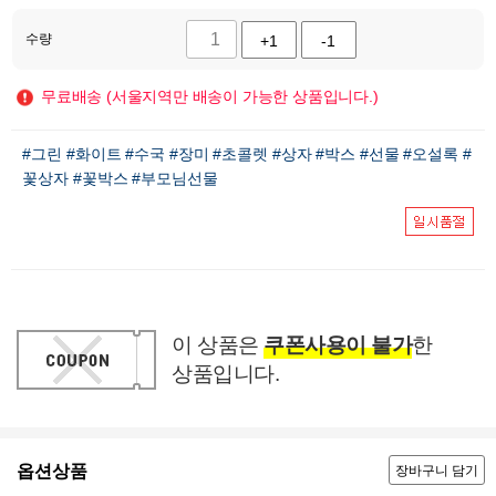
수량
+1
-1
무료배송 (서울지역만 배송이 가능한 상품입니다.)
#그린
#화이트
#수국
#장미
#초콜렛
#상자
#박스
#선물
#오설록
#
꽃상자
#꽃박스
#부모님선물
이 상품은
쿠폰사용이 불가
한
상품입니다.
옵션상품
장바구니 담기