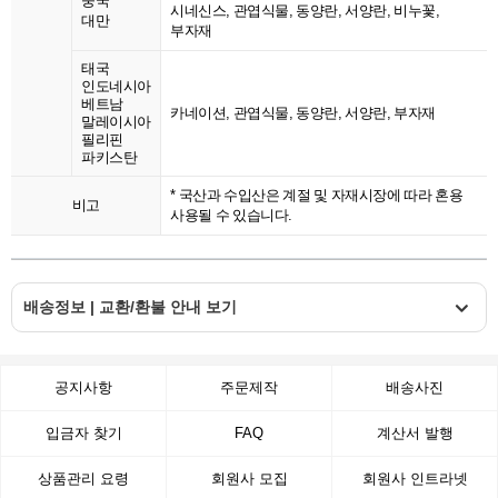
중국
시네신스, 관엽식물, 동양란, 서양란, 비누꽃,
대만
부자재
태국
인도네시아
베트남
카네이션, 관엽식물, 동양란, 서양란, 부자재
말레이시아
필리핀
파키스탄
* 국산과 수입산은 계절 및 자재시장에 따라 혼용
비고
사용될 수 있습니다.
배송정보 | 교환/환불 안내 보기
공지사항
주문제작
배송사진
입금자 찾기
FAQ
계산서 발행
상품관리 요령
회원사 모집
회원사 인트라넷