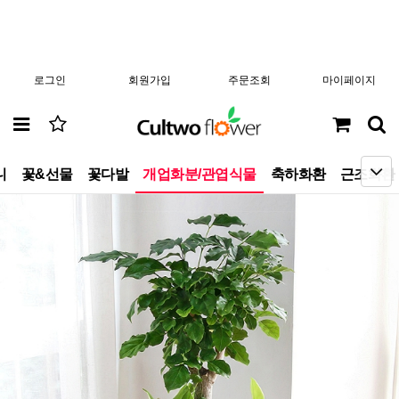
로그인
회원가입
주문조회
마이페이지
니
꽃&선물
꽃다발
개업화분/관엽식물
축하화환
근조화환