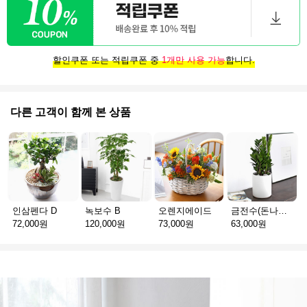
할인쿠폰 또는 적립쿠폰 중
1개만 사용 가능
합니다.
다른 고객이 함께 본 상품
인삼펜다 D
녹보수 B
오렌지에이드
금전수(돈나무)_테이블용 F
72,000원
120,000원
73,000원
63,000원