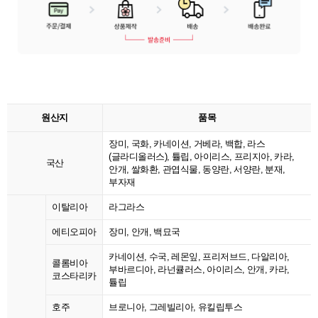
원산지
품목
장미, 국화, 카네이션, 거베라, 백합, 라스
(글라디올러스), 튤립, 아이리스, 프리지아, 카라,
국산
안개, 쌀화환, 관엽식물, 동양란, 서양란, 분재,
부자재
이탈리아
라그라스
에티오피아
장미, 안개, 백묘국
카네이션, 수국, 레몬잎, 프리저브드, 다알리아,
콜롬비아
부바르디아, 라넌큘러스, 아이리스, 안개, 카라,
코스타리카
튤립
호주
브로니아, 그레빌리아, 유킬립투스