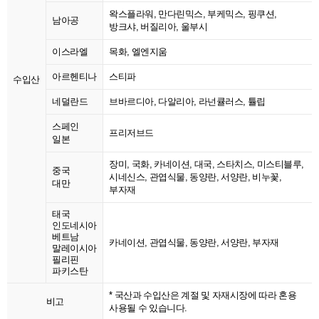
왁스플라워, 만다린믹스, 부케믹스, 핑쿠션,
남아공
방크샤, 버질리아, 울부시
이스라엘
목화, 엘엔지움
아르헨티나
스티파
수입산
네덜란드
브바르디아, 다알리아, 라넌큘러스, 튤립
스페인
프리저브드
일본
장미, 국화, 카네이션, 대국, 스타치스, 미스티블루,
중국
시네신스, 관엽식물, 동양란, 서양란, 비누꽃,
대만
부자재
태국
인도네시아
베트남
카네이션, 관엽식물, 동양란, 서양란, 부자재
말레이시아
필리핀
파키스탄
* 국산과 수입산은 계절 및 자재시장에 따라 혼용
비고
사용될 수 있습니다.