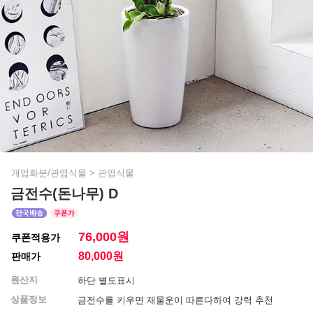
개업화분/관엽식물
>
관엽식물
금전수(돈나무) D
76,000원
쿠폰적용가
80,000
원
판매가
원산지
하단 별도표시
상품정보
금전수를 키우면 재물운이 따른다하여 강력 추천