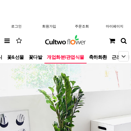
로그인
회원가입
주문조회
마이페이지
니
꽃&선물
꽃다발
개업화분/관엽식물
축하화환
근조화환