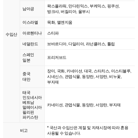
왁스플라워, 만다린믹스, 부케믹스, 핑쿠션,
남아공
방크샤, 버질리아, 울부시
이스라엘
목화, 엘엔지움
아르헨티나
스티파
수입산
네덜란드
브바르디아, 다알리아, 라넌큘러스, 튤립
스페인
프리저브드
일본
장미, 국화, 카네이션, 대국, 스타치스, 미스티블루,
중국
시네신스, 관엽식물, 동양란, 서양란, 비누꽃,
대만
부자재
태국
인도네시아
베트남
카네이션, 관엽식물, 동양란, 서양란, 부자재
말레이시아
필리핀
파키스탄
* 국산과 수입산은 계절 및 자재시장에 따라 혼용
비고
사용될 수 있습니다.