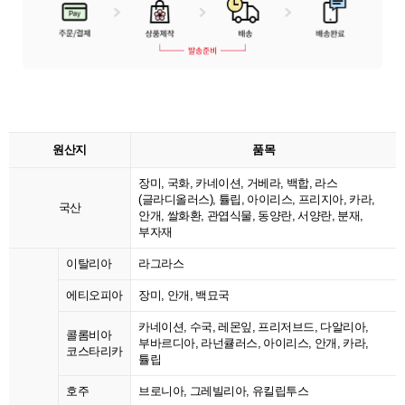
원산지
품목
장미, 국화, 카네이션, 거베라, 백합, 라스
(글라디올러스), 튤립, 아이리스, 프리지아, 카라,
국산
안개, 쌀화환, 관엽식물, 동양란, 서양란, 분재,
부자재
이탈리아
라그라스
에티오피아
장미, 안개, 백묘국
카네이션, 수국, 레몬잎, 프리저브드, 다알리아,
콜롬비아
부바르디아, 라넌큘러스, 아이리스, 안개, 카라,
코스타리카
튤립
호주
브로니아, 그레빌리아, 유킬립투스