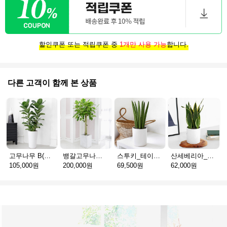
할인쿠폰 또는 적립쿠폰 중
1개만 사용 가능
합니다.
다른 고객이 함께 본 상품
고무나무 B(공기정화탁월)
뱅갈고무나무 D
스투키_테이블용 D
산세베리아_테이블용 H
105,000원
200,000원
69,500원
62,000원