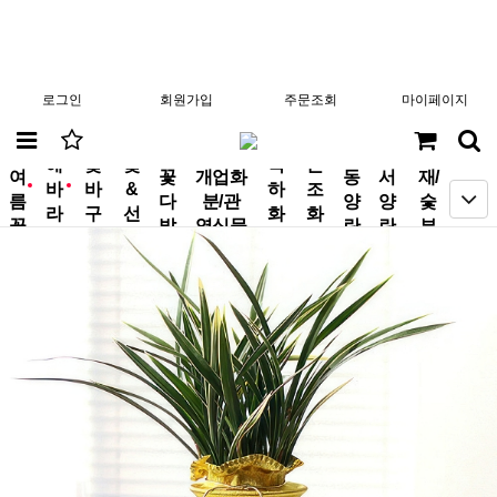
로그인
회원가입
주문조회
마이페이지
분
해
꽃
꽃
축
근
여
꽃
개업화
동
서
재/
바
바
&
하
조
new
new
름
다
분/관
양
양
숯
라
구
선
화
화
꽃
발
엽식물
란
란
부
기
니
물
환
환
작