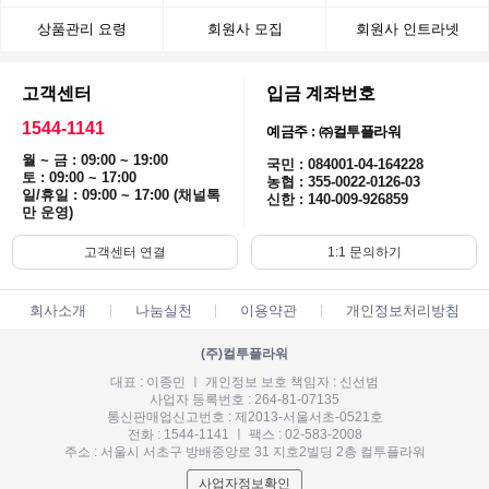
상품관리 요령
회원사 모집
회원사 인트라넷
고객센터
입금 계좌번호
1544-1141
예금주 : ㈜컬투플라워
월 ~ 금 : 09:00 ~ 19:00
국민 : 084001-04-164228
토 : 09:00 ~ 17:00
농협 : 355-0022-0126-03
일/휴일 : 09:00 ~ 17:00 (채널톡
신한 : 140-009-926859
만 운영)
고객센터 연결
1:1 문의하기
회사소개
나눔실천
이용약관
개인정보처리방침
(주)컬투플라워
대표 : 이종민 ㅣ 개인정보 보호 책임자 : 신선범
사업자 등록번호 : 264-81-07135
통신판매업신고번호 : 제2013-서울서초-0521호
전화 : 1544-1141 ㅣ 팩스 : 02-583-2008
주소 : 서울시 서초구 방배중앙로 31 지호2빌딩 2층 컬투플라워
사업자정보확인