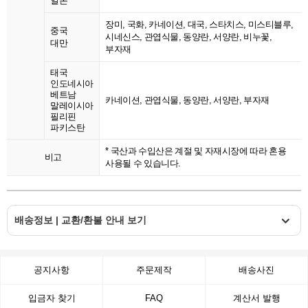
일본
장미, 국화, 카네이션, 대국, 스타치스, 미스티블루,
중국
시네신스, 관엽식물, 동양란, 서양란, 비누꽃,
대만
부자재
태국
인도네시아
베트남
카네이션, 관엽식물, 동양란, 서양란, 부자재
말레이시아
필리핀
파키스탄
* 국산과 수입산은 계절 및 자재시장에 따라 혼용
비고
사용될 수 있습니다.
배송정보 | 교환/환불 안내 보기
공지사항
주문제작
배송사진
입금자 찾기
FAQ
계산서 발행