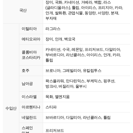
장미, 국화, 카네이션, 거베라, 백합, 라스
(글라디올러스), 튤립, 아이리스, 프리지아, 카라,
국산
안개, 쌀화환, 관엽식물, 동양란, 서양란, 분재,
부자재
이탈리아
라그라스
에티오피아
장미, 안개, 백묘국
카네이션, 수국, 레몬잎, 프리저브드, 다알리아,
콜롬비아
부바르디아, 라넌큘러스, 아이리스, 안개, 카라,
코스타리카
튤립
호주
브로니아, 그레빌리아, 유킬립투스
왁스플라워, 만다린믹스, 부케믹스, 핑쿠션,
남아공
방크샤, 버질리아, 울부시
이스라엘
목화, 엘엔지움
아르헨티나
스티파
수입산
네덜란드
브바르디아, 다알리아, 라넌큘러스, 튤립
스페인
프리저브드