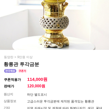
동양란
>
9만원 이상
황룡관 투각금분
114,000원
쿠폰적용가
120,000
원
판매가
원산지
하단 별도표시
상품정보
고급스러운 투각금분에 제작된 품격있는 황룡관
기타
지역 자재시장 및 계절에 따라 화분디자인, 색감, 꽃대