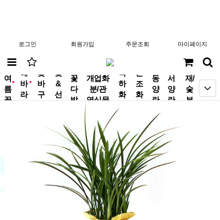
로그인
회원가입
주문조회
마이페이지
분
해
꽃
꽃
축
근
여
꽃
개업화
동
서
재/
바
바
&
하
조
new
new
름
다
분/관
양
양
숯
라
구
선
화
화
꽃
발
엽식물
란
란
부
기
니
물
환
환
작