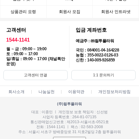
상품관리 요령
회원사 모집
회원사 인트라넷
고객센터
입금 계좌번호
1544-1141
예금주 : ㈜컬투플라워
월 ~ 금 : 09:00 ~ 19:00
국민 : 084001-04-164228
토 : 09:00 ~ 17:00
농협 : 355-0022-0126-03
일/휴일 : 09:00 ~ 17:00 (채널톡만
신한 : 140-009-926859
운영)
고객센터 연결
1:1 문의하기
회사소개
나눔실천
이용약관
개인정보처리방침
(주)컬투플라워
대표 : 이종민 ㅣ 개인정보 보호 책임자 : 신선범
사업자 등록번호 : 264-81-07135
통신판매업신고번호 : 제2013-서울서초-0521호
전화 : 1544-1141 ㅣ 팩스 : 02-583-2008
주소 : 서울시 서초구 방배중앙로 31 지호2빌딩 2층 컬투플라워