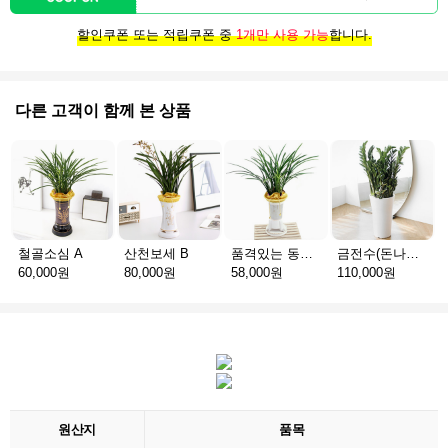
할인쿠폰 또는 적립쿠폰 중
1개만 사용 가능
합니다.
다른 고객이 함께 본 상품
철골소심 A
산천보세 B
품격있는 동양란 A
금전수(돈나무) G
60,000원
80,000원
58,000원
110,000원
원산지
품목