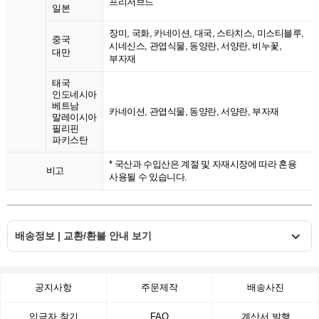
프리저브드
일본
장미, 국화, 카네이션, 대국, 스타치스, 미스티블루,
중국
시네신스, 관엽식물, 동양란, 서양란, 비누꽃,
대만
부자재
태국
인도네시아
베트남
카네이션, 관엽식물, 동양란, 서양란, 부자재
말레이시아
필리핀
파키스탄
* 국산과 수입산은 계절 및 자재시장에 따라 혼용
비고
사용될 수 있습니다.
배송정보 | 교환/환불 안내 보기
공지사항
주문제작
배송사진
입금자 찾기
FAQ
계산서 발행