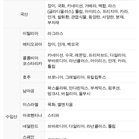
장미, 국화, 카네이션, 거베라, 백합, 라스
(글라디올러스), 튤립, 아이리스, 프리지아, 카라,
국산
안개, 쌀화환, 관엽식물, 동양란, 서양란, 분재,
부자재
이탈리아
라그라스
에티오피아
장미, 안개, 백묘국
카네이션, 수국, 레몬잎, 프리저브드, 다알리아,
콜롬비아
부바르디아, 라넌큘러스, 아이리스, 안개, 카라,
코스타리카
튤립
호주
브로니아, 그레빌리아, 유킬립투스
왁스플라워, 만다린믹스, 부케믹스, 핑쿠션,
남아공
방크샤, 버질리아, 울부시
이스라엘
목화, 엘엔지움
아르헨티나
스티파
수입산
네덜란드
브바르디아, 다알리아, 라넌큘러스, 튤립
스페인