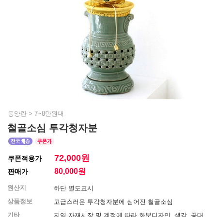
동양란
>
7~8만원대
철골소심 투각청자분
72,000원
쿠폰적용가
80,000
원
판매가
원산지
하단 별도표시
상품정보
고급스러운 투각청자분에 심어진 철골소심
기타
지역 자재시장 및 계절에 따라 화분디자인, 색감, 꽃대