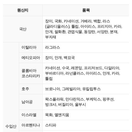
원산지
품목
장미, 국화, 카네이션, 거베라, 백합, 라스
(글라디올러스), 튤립, 아이리스, 프리지아, 카라,
국산
안개, 쌀화환, 관엽식물, 동양란, 서양란, 분재,
부자재
이탈리아
라그라스
에티오피아
장미, 안개, 백묘국
카네이션, 수국, 레몬잎, 프리저브드, 다알리아,
콜롬비아
부바르디아, 라넌큘러스, 아이리스, 안개, 카라,
코스타리카
튤립
호주
브로니아, 그레빌리아, 유킬립투스
왁스플라워, 만다린믹스, 부케믹스, 핑쿠션,
남아공
방크샤, 버질리아, 울부시
이스라엘
목화, 엘엔지움
아르헨티나
스티파
수입산