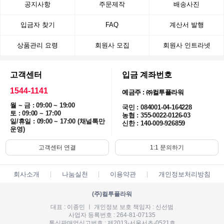
공지사항
주문제작
배송사진
입금자 찾기
FAQ
계산서 발행
상품관리 요령
회원사 모집
회원사 인트라넷
고객센터
입금 계좌번호
1544-1141
예금주 : ㈜컬투플라워
월 ~ 금 : 09:00 ~ 19:00
국민 : 084001-04-164228
토 : 09:00 ~ 17:00
농협 : 355-0022-0126-03
일/휴일 : 09:00 ~ 17:00 (채널톡만
신한 : 140-009-926859
운영)
고객센터 연결
1:1 문의하기
회사소개
나눔실천
이용약관
개인정보처리방침
(주)컬투플라워
대표 : 이종민 ㅣ 개인정보 보호 책임자 : 신선범
사업자 등록번호 : 264-81-07135
통신판매업신고번호 : 제2013-서울서초-0521호