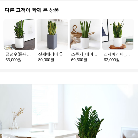
다른 고객이 함께 본 상품
금전수(돈나무)_테이블용 F
산세베리아 G
스투키_테이블용 D
산세베리아_테이블용 H
63,000원
80,000원
69,500원
62,000원