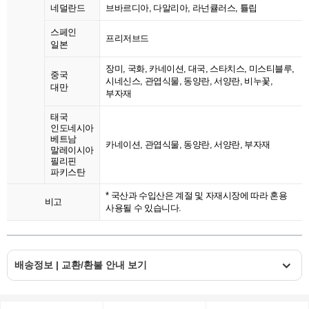
네덜란드
브바르디아, 다알리아, 라넌큘러스, 튤립
스페인
프리저브드
일본
장미, 국화, 카네이션, 대국, 스타치스, 미스티블루,
중국
시네신스, 관엽식물, 동양란, 서양란, 비누꽃,
대만
부자재
태국
인도네시아
베트남
카네이션, 관엽식물, 동양란, 서양란, 부자재
말레이시아
필리핀
파키스탄
* 국산과 수입산은 계절 및 자재시장에 따라 혼용
비고
사용될 수 있습니다.
배송정보 | 교환/환불 안내 보기