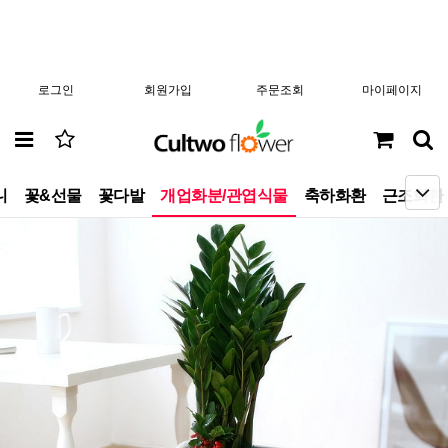
로그인
회원가입
주문조회
마이페이지
니
꽃&선물
꽃다발
개업화분/관엽식물
축하화환
근조화환