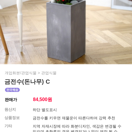
개업화분/관엽식물
>
관엽식물
금전수(돈나무) C
84,500
원
판매가
원산지
하단 별도표시
상품정보
금전수를 키우면 재물운이 따른다하여 강력 추천
기타
지역 자재시장에 따라 화분디자인, 색감은 변경될 수
있으며 초화류의 경우 변경되거나 없이 제작 될 수