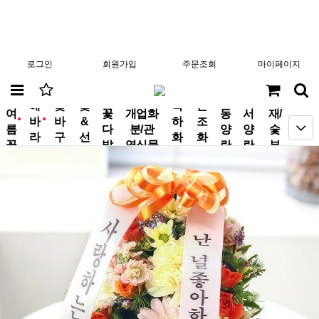
로그인
회원가입
주문조회
마이페이지
분
해
꽃
꽃
축
근
여
꽃
개업화
동
서
재/
바
바
&
하
조
new
new
름
다
분/관
양
양
숯
라
구
선
화
화
꽃
발
엽식물
란
란
부
기
니
물
환
환
작