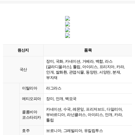
원산지
품목
장미, 국화, 카네이션, 거베라, 백합, 라스
(글라디올러스), 튤립, 아이리스, 프리지아, 카라,
국산
안개, 쌀화환, 관엽식물, 동양란, 서양란, 분재,
부자재
이탈리아
라그라스
에티오피아
장미, 안개, 백묘국
카네이션, 수국, 레몬잎, 프리저브드, 다알리아,
콜롬비아
부바르디아, 라넌큘러스, 아이리스, 안개, 카라,
코스타리카
튤립
호주
브로니아, 그레빌리아, 유킬립투스