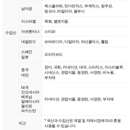
왁스플라워, 만다린믹스, 부케믹스, 핑쿠션,
남아공
방크샤, 버질리아, 울부시
이스라엘
목화, 엘엔지움
아르헨티나
스티파
수입산
네덜란드
브바르디아, 다알리아, 라넌큘러스, 튤립
스페인
프리저브드
일본
장미, 국화, 카네이션, 대국, 스타치스, 미스티블루,
중국
시네신스, 관엽식물, 동양란, 서양란, 비누꽃,
대만
부자재
태국
인도네시아
베트남
카네이션, 관엽식물, 동양란, 서양란, 부자재
말레이시아
필리핀
파키스탄
* 국산과 수입산은 계절 및 자재시장에 따라 혼용
비고
사용될 수 있습니다.