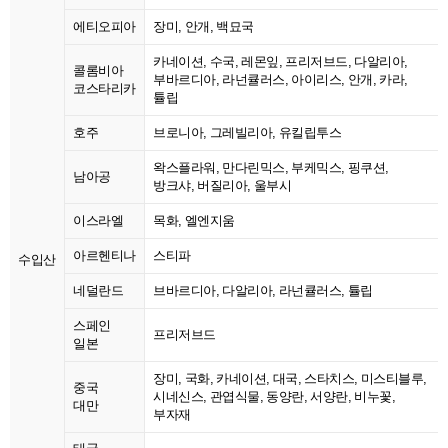
에티오피아
장미, 안개, 백묘국
카네이션, 수국, 레몬잎, 프리저브드, 다알리아,
콜롬비아
부바르디아, 라넌큘러스, 아이리스, 안개, 카라,
코스타리카
튤립
호주
브로니아, 그레빌리아, 유킬립투스
왁스플라워, 만다린믹스, 부케믹스, 핑쿠션,
남아공
방크샤, 버질리아, 울부시
이스라엘
목화, 엘엔지움
아르헨티나
스티파
수입산
네덜란드
브바르디아, 다알리아, 라넌큘러스, 튤립
스페인
프리저브드
일본
장미, 국화, 카네이션, 대국, 스타치스, 미스티블루,
중국
시네신스, 관엽식물, 동양란, 서양란, 비누꽃,
대만
부자재