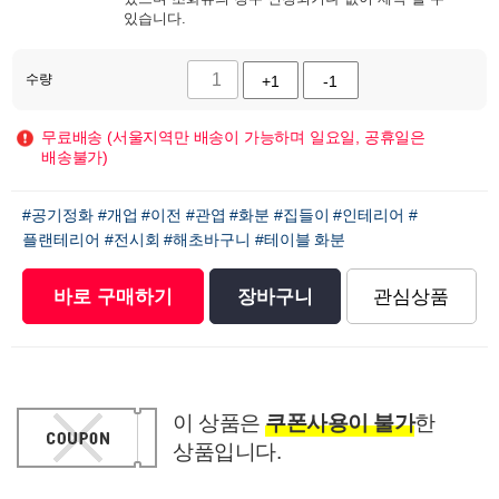
있습니다.
수량
+1
-1
무료배송 (서울지역만 배송이 가능하며 일요일, 공휴일은
배송불가)
#공기정화
#개업
#이전
#관엽
#화분
#집들이
#인테리어
#
플랜테리어
#전시회
#해초바구니
#테이블 화분
바로 구매하기
장바구니
관심상품
이 상품은
쿠폰사용이 불가
한
상품입니다.