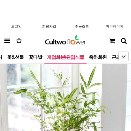
로그인
회원가입
주문조회
마이페이지
니
꽃&선물
꽃다발
개업화분/관엽식물
축하화환
근조화환