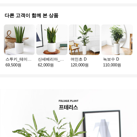
다른 고객이 함께 본 상품
스투키_테이블용 D
산세베리아_테이블용 H
여인초 D
녹보수 D
69,500원
62,000원
120,000원
110,000원