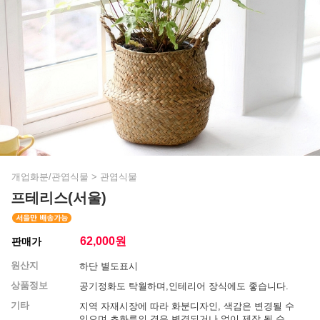
개업화분/관엽식물
>
관엽식물
프테리스(서울)
62,000
원
판매가
원산지
하단 별도표시
상품정보
공기정화도 탁월하며,인테리어 장식에도 좋습니다.
기타
지역 자재시장에 따라 화분디자인, 색감은 변경될 수
있으며 초화류의 경우 변경되거나 없이 제작 될 수