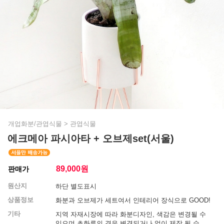
개업화분/관엽식물
>
관엽식물
에크메아 파시아타 + 오브제set(서울)
89,000
원
판매가
원산지
하단 별도표시
상품정보
화분과 오브제가 세트여서 인테리어 장식으로 GOOD!
기타
지역 자재시장에 따라 화분디자인, 색감은 변경될 수
있으며 초화류의 경우 변경되거나 없이 제작 될 수