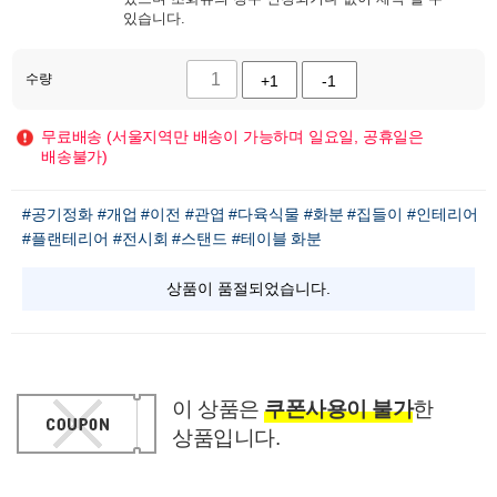
있습니다.
수량
+1
-1
무료배송 (서울지역만 배송이 가능하며 일요일, 공휴일은
배송불가)
#공기정화
#개업
#이전
#관엽
#다육식물
#화분
#집들이
#인테리어
#플랜테리어
#전시회
#스탠드
#테이블 화분
상품이 품절되었습니다.
이 상품은
쿠폰사용이 불가
한
상품입니다.