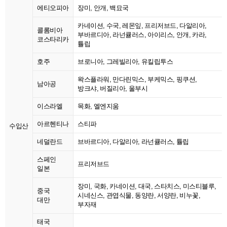
에티오피아
장미, 안개, 백묘국
카네이션, 수국, 레몬잎, 프리저브드, 다알리아,
콜롬비아
부바르디아, 라넌큘러스, 아이리스, 안개, 카라,
코스타리카
튤립
호주
브로니아, 그레빌리아, 유킬립투스
왁스플라워, 만다린믹스, 부케믹스, 핑쿠션,
남아공
방크샤, 버질리아, 울부시
이스라엘
목화, 엘엔지움
아르헨티나
스티파
수입산
네덜란드
브바르디아, 다알리아, 라넌큘러스, 튤립
스페인
프리저브드
일본
장미, 국화, 카네이션, 대국, 스타치스, 미스티블루,
중국
시네신스, 관엽식물, 동양란, 서양란, 비누꽃,
대만
부자재
태국