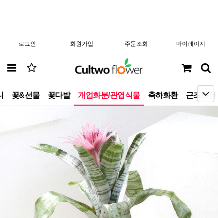
로그인
회원가입
주문조회
마이페이지
니
꽃&선물
꽃다발
개업화분/관엽식물
축하화환
근조화환