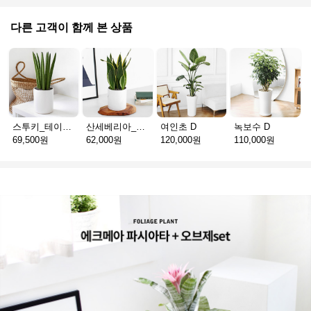
다른 고객이 함께 본 상품
스투키_테이블용 D
산세베리아_테이블용 H
여인초 D
녹보수 D
69,500원
62,000원
120,000원
110,000원