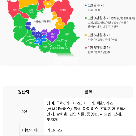
원산지
품목
장미, 국화, 카네이션, 거베라, 백합, 라스
(글라디올러스), 튤립, 아이리스, 프리지아, 카라,
국산
안개, 쌀화환, 관엽식물, 동양란, 서양란, 분재,
부자재
이탈리아
라그라스