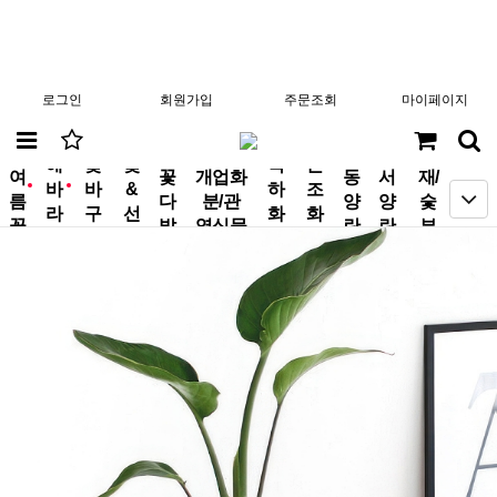
로그인
회원가입
주문조회
마이페이지
분
해
꽃
꽃
축
근
여
꽃
개업화
동
서
재/
바
바
&
하
조
new
new
름
다
분/관
양
양
숯
라
구
선
화
화
꽃
발
엽식물
란
란
부
기
니
물
환
환
작