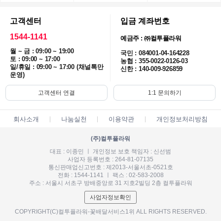
고객센터
입금 계좌번호
1544-1141
예금주 : ㈜컬투플라워
월 ~ 금 : 09:00 ~ 19:00
국민 : 084001-04-164228
토 : 09:00 ~ 17:00
농협 : 355-0022-0126-03
일/휴일 : 09:00 ~ 17:00 (채널톡만
신한 : 140-009-926859
운영)
고객센터 연결
1:1 문의하기
회사소개
나눔실천
이용약관
개인정보처리방침
(주)컬투플라워
대표 : 이종민 ㅣ 개인정보 보호 책임자 : 신선범
사업자 등록번호 : 264-81-07135
통신판매업신고번호 : 제2013-서울서초-0521호
전화 : 1544-1141 ㅣ 팩스 : 02-583-2008
주소 : 서울시 서초구 방배중앙로 31 지호2빌딩 2층 컬투플라워
사업자정보확인
COPYRIGHT(C)컬투플라워-꽃배달서비스1위 ALL RIGHTS RESERVED.