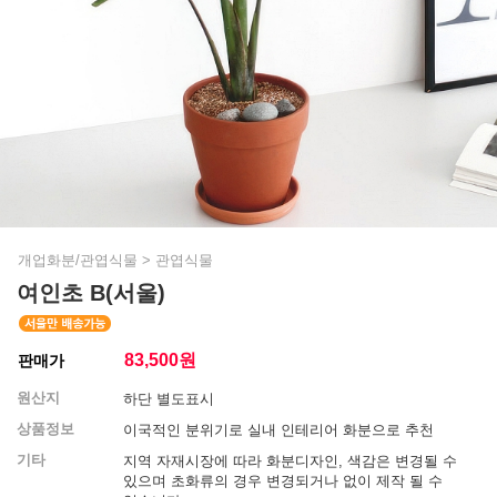
개업화분/관엽식물
>
관엽식물
여인초 B(서울)
83,500
원
판매가
원산지
하단 별도표시
상품정보
이국적인 분위기로 실내 인테리어 화분으로 추천
기타
지역 자재시장에 따라 화분디자인, 색감은 변경될 수
있으며 초화류의 경우 변경되거나 없이 제작 될 수