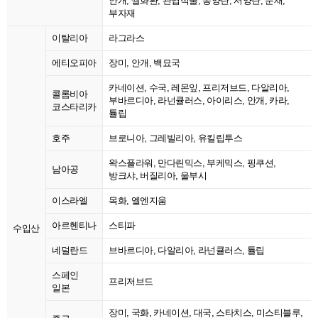
안개, 쌀화환, 관엽식물, 동양란, 서양란, 분재,
부자재
이탈리아
라그라스
에티오피아
장미, 안개, 백묘국
카네이션, 수국, 레몬잎, 프리저브드, 다알리아,
콜롬비아
부바르디아, 라넌큘러스, 아이리스, 안개, 카라,
코스타리카
튤립
호주
브로니아, 그레빌리아, 유킬립투스
왁스플라워, 만다린믹스, 부케믹스, 핑쿠션,
남아공
방크샤, 버질리아, 울부시
이스라엘
목화, 엘엔지움
아르헨티나
스티파
수입산
네덜란드
브바르디아, 다알리아, 라넌큘러스, 튤립
스페인
프리저브드
일본
장미, 국화, 카네이션, 대국, 스타치스, 미스티블루,