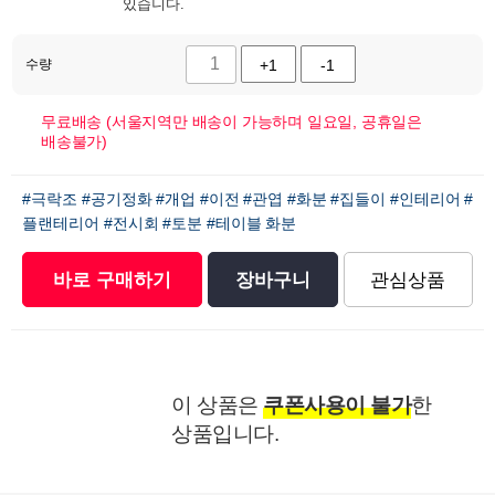
있습니다.
수량
+1
-1
무료배송 (서울지역만 배송이 가능하며 일요일, 공휴일은
배송불가)
#극락조
#공기정화
#개업
#이전
#관엽
#화분
#집들이
#인테리어
#
플랜테리어
#전시회
#토분
#테이블 화분
바로 구매하기
장바구니
관심상품
이 상품은
쿠폰사용이 불가
한
상품입니다.