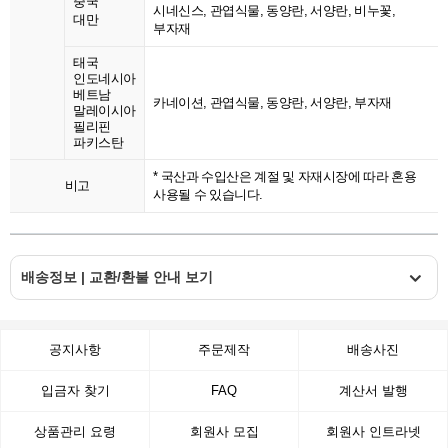
중국
시네신스, 관엽식물, 동양란, 서양란, 비누꽃,
대만
부자재
태국
인도네시아
베트남
카네이션, 관엽식물, 동양란, 서양란, 부자재
말레이시아
필리핀
파키스탄
* 국산과 수입산은 계절 및 자재시장에 따라 혼용
비고
사용될 수 있습니다.
배송정보 | 교환/환불 안내 보기
공지사항
주문제작
배송사진
입금자 찾기
FAQ
계산서 발행
상품관리 요령
회원사 모집
회원사 인트라넷