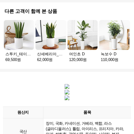
다른 고객이 함께 본 상품
스투키_테이블용 D
산세베리아_테이블용 H
여인초 D
녹보수 D
69,500원
62,000원
120,000원
110,000원
원산지
품목
장미, 국화, 카네이션, 거베라, 백합, 라스
(글라디올러스), 튤립, 아이리스, 프리지아, 카라,
국산