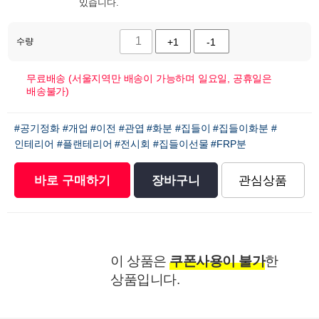
있습니다.
수량
+1
-1
무료배송 (서울지역만 배송이 가능하며 일요일, 공휴일은
배송불가)
#공기정화
#개업
#이전
#관엽
#화분
#집들이
#집들이화분
#
인테리어
#플랜테리어
#전시회
#집들이선물
#FRP분
바로 구매하기
장바구니
관심상품
이 상품은
쿠폰사용이 불가
한
상품입니다.