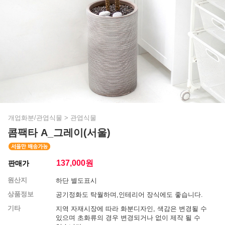
개업화분/관엽식물
>
관엽식물
콤팩타 A_그레이(서울)
137,000
원
판매가
원산지
하단 별도표시
상품정보
공기정화도 탁월하며,인테리어 장식에도 좋습니다.
기타
지역 자재시장에 따라 화분디자인, 색감은 변경될 수
있으며 초화류의 경우 변경되거나 없이 제작 될 수