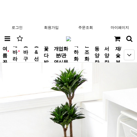
로그인
회원가입
주문조회
마이페이지
분
해
꽃
꽃
축
근
여
꽃
개업화
동
서
재/
바
바
&
하
조
new
new
름
다
분/관
양
양
숯
라
구
선
화
화
꽃
발
엽식물
란
란
부
기
니
물
환
환
작