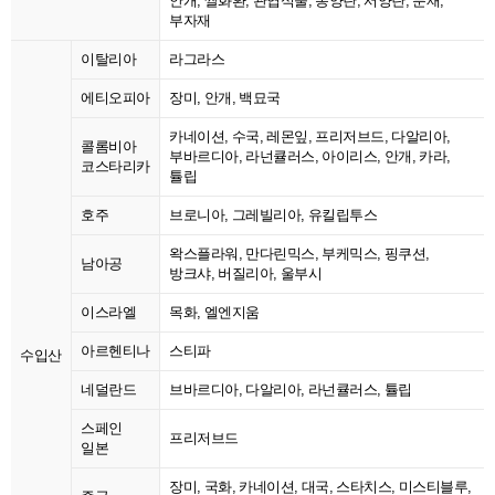
안개, 쌀화환, 관엽식물, 동양란, 서양란, 분재,
부자재
이탈리아
라그라스
에티오피아
장미, 안개, 백묘국
카네이션, 수국, 레몬잎, 프리저브드, 다알리아,
콜롬비아
부바르디아, 라넌큘러스, 아이리스, 안개, 카라,
코스타리카
튤립
호주
브로니아, 그레빌리아, 유킬립투스
왁스플라워, 만다린믹스, 부케믹스, 핑쿠션,
남아공
방크샤, 버질리아, 울부시
이스라엘
목화, 엘엔지움
아르헨티나
스티파
수입산
네덜란드
브바르디아, 다알리아, 라넌큘러스, 튤립
스페인
프리저브드
일본
장미, 국화, 카네이션, 대국, 스타치스, 미스티블루,