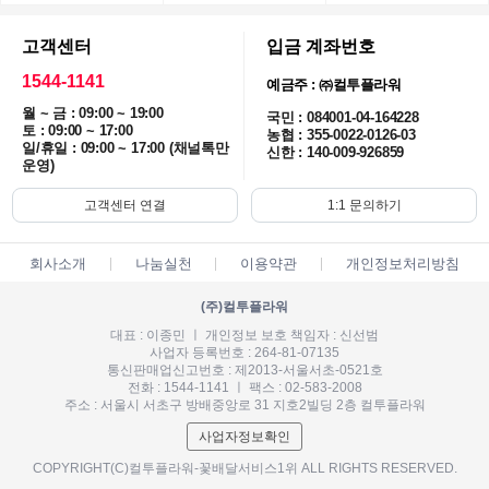
고객센터
입금 계좌번호
1544-1141
예금주 : ㈜컬투플라워
월 ~ 금 : 09:00 ~ 19:00
국민 : 084001-04-164228
토 : 09:00 ~ 17:00
농협 : 355-0022-0126-03
일/휴일 : 09:00 ~ 17:00 (채널톡만
신한 : 140-009-926859
운영)
고객센터 연결
1:1 문의하기
회사소개
나눔실천
이용약관
개인정보처리방침
(주)컬투플라워
대표 : 이종민 ㅣ 개인정보 보호 책임자 : 신선범
사업자 등록번호 : 264-81-07135
통신판매업신고번호 : 제2013-서울서초-0521호
전화 : 1544-1141 ㅣ 팩스 : 02-583-2008
주소 : 서울시 서초구 방배중앙로 31 지호2빌딩 2층 컬투플라워
사업자정보확인
COPYRIGHT(C)컬투플라워-꽃배달서비스1위 ALL RIGHTS RESERVED.