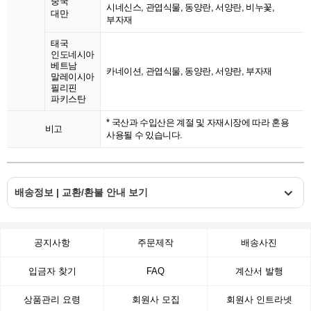
중국
시네신스, 관엽식물, 동양란, 서양란, 비누꽃,
대만
부자재
태국
인도네시아
베트남
카네이션, 관엽식물, 동양란, 서양란, 부자재
말레이시아
필리핀
파키스탄
* 국산과 수입산은 계절 및 자재시장에 따라 혼용
비고
사용될 수 있습니다.
배송정보 | 교환/환불 안내 보기
공지사항
주문제작
배송사진
입금자 찾기
FAQ
계산서 발행
상품관리 요령
회원사 모집
회원사 인트라넷