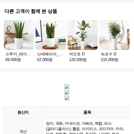
다른 고객이 함께 본 상품
스투키_테이블용 D
산세베리아_테이블용 H
여인초 D
녹보수 D
69,500원
62,000원
120,000원
110,000원
원산지
품목
장미, 국화, 카네이션, 거베라, 백합, 라스
(글라디올러스), 튤립, 아이리스, 프리지아, 카라,
국산