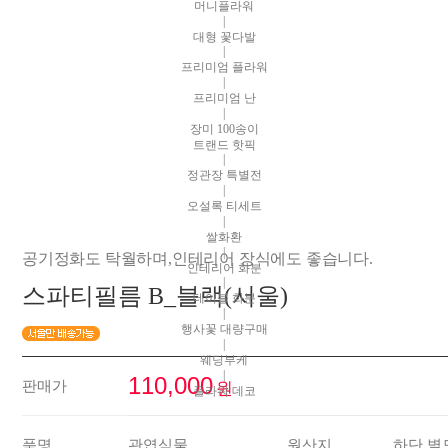
머니플라워
|
대형 꽃다발
|
프리미엄 플라워
|
프리미엄 난
|
장미 100송이
트랜드 핫픽
|
정관장 특별전
|
오설록 티세트
|
쌀화환
|
공기정화도 탁월하며,인테리어 장식에도 좋습니다.
인테리어 화분
|
스파티필름 B_블랙(서울)
테이블 화분
|
행사꽃 대량구매
|
웨딩부케
|
110,000
판매가
원
플라워 데코
품명
관엽식물
원산지
하단 별