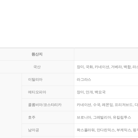
원산지
국산
장미, 국화, 카네이션, 거베라, 백합, 
이탈리아
라그라스
에티오피아
장미, 안개, 백묘국
콜롬비아/코스타리카
카네이션, 수국, 레몬잎, 프리저브드, 
호주
브로니아, 그레빌리아, 유킬립투스
남아공
왁스플라워, 만다린믹스, 부케믹스, 핑쿠