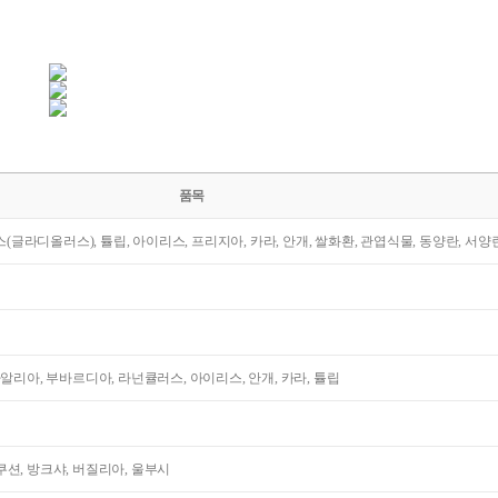
품목
라스(글라디올러스), 튤립, 아이리스, 프리지아, 카라, 안개, 쌀화환, 관엽식물, 동양란, 서양
다알리아, 부바르디아, 라넌큘러스, 아이리스, 안개, 카라, 튤립
션, 방크샤, 버질리아, 울부시