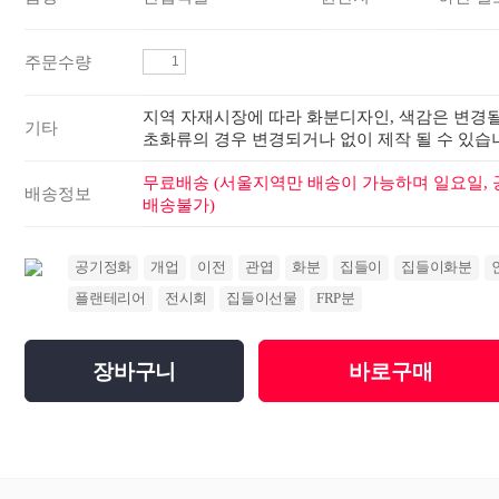
주문수량
지역 자재시장에 따라 화분디자인, 색감은 변경될
기타
초화류의 경우 변경되거나 없이 제작 될 수 있습
무료배송 (서울지역만 배송이 가능하며 일요일,
배송정보
배송불가)
공기정화
개업
이전
관엽
화분
집들이
집들이화분
플랜테리어
전시회
집들이선물
FRP분
장바구니
바로구매