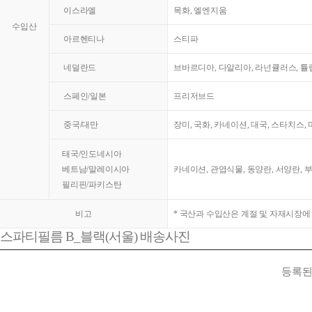
이스라엘
목화, 엘엔지움
수입산
아르헨티나
스티파
네덜란드
브바르디아, 다알리아, 라넌큘러스, 튤
스페인/일본
프리저브드
중국/대만
장미, 국화, 카네이션, 대국, 스타치스,
태국/인도네시아
베트남/말레이시아
카네이션, 관엽식물, 동양란, 서양란, 
필리핀/파키스탄
비고
* 국산과 수입산은 계절 및 자재시장에
스파티필름 B_블랙(서울) 배송사진
등록된