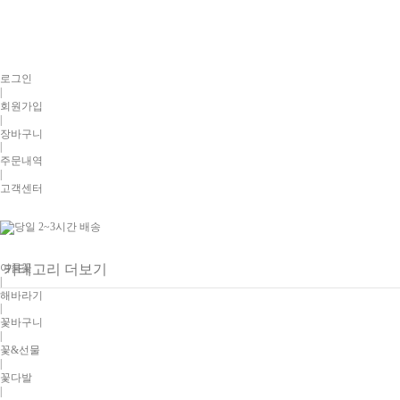
로그인
|
회원가입
|
장바구니
|
주문내역
|
고객센터
여름꽃
카테고리 더보기
|
해바라기
|
꽃바구니
|
꽃&선물
|
꽃다발
|