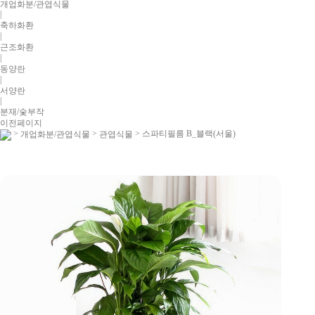
개업화분/관엽식물
|
축하화환
|
근조화환
|
동양란
|
서양란
|
분재/숯부작
이전페이지
>
>
> 스파티필름 B_블랙(서울)
개업화분/관엽식물
관엽식물