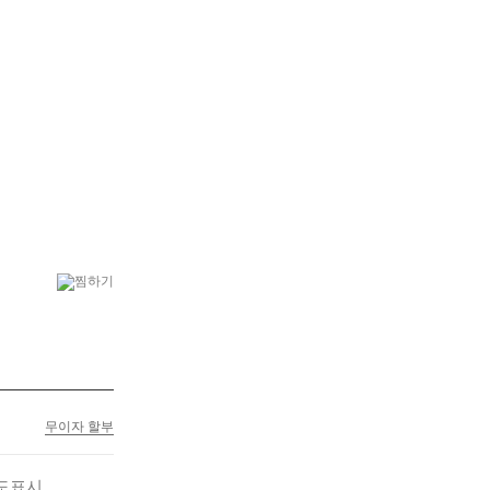
6
부모님선물
7
만천홍
무이자 할부
도표시