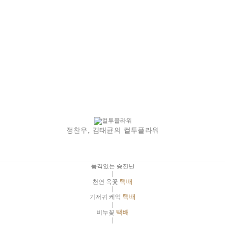
정찬우, 김태균의 컬투플라워
품격있는 승진난
|
천연 옥꽃
택배
|
기저귀 케익
택배
|
비누꽃
택배
|