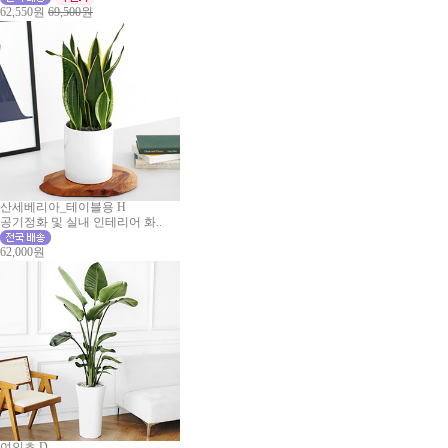
62,550원
69,500원
산세베리아_테이블용 H
공기정화 및 실내 인테리어 화..
62,000원
여인초 D