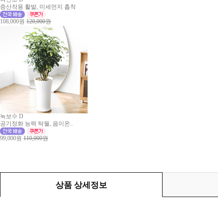
증산작용 활발, 미세먼지 흡착
108,000원
120,000원
녹보수 D
공기정화 능력 탁월, 음이온..
99,000원
110,000원
상품 상세정보